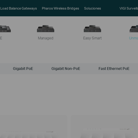
Load Balance Gateways
Pharos Wireless Bridges
Soluciones
VIGI Surveil
oE
Managed
Easy Smart
Unm
Gigabit PoE
Gigabit Non-PoE
Fast Ethernet PoE