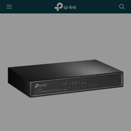
TP-Link,
Searc
Reliably
icon
Smart