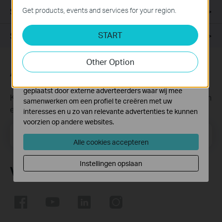
website en kunnen niet worden uitgeschakeld.
Specificaties
Get products, events and services for your region.
Analyse en Marketing Cookies
START
Support
Cookies voor analyse geven ons de mogelijkheid uw
activiteiten op onze website te volgen en zo de
functionaliteit van de website aan te passen en te
Other Option
verbeteren.
Abonneer
Marketing cookies kunnen op onze website worden
geplaatst door externe adverteerders waar wij mee
Krijg updates over nieuwe producten, samenwerkingen
samenwerken om een profiel te creëren met uw
en ander interessant nieuws
interesses en u zo van relevante advertenties te kunnen
voorzien op andere websites.
Email Address
Meld je aan
Alle cookies accepteren
Instellingen opslaan
Volg Ons