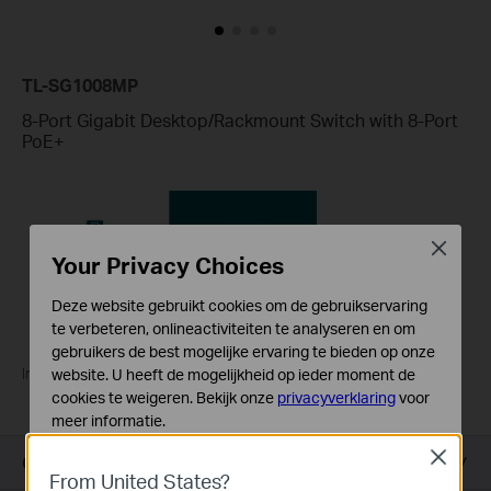
TL-SG1008MP
8-Port Gigabit Desktop/Rackmount Switch with 8-Port
PoE+
Close
Your Privacy Choices
Deze website gebruikt cookies om de gebruikservaring
te verbeteren, onlineactiviteiten te analyseren en om
gebruikers de best mogelijke ervaring te bieden op onze
Introducing TP-Link PoE Switches
website. U heeft de mogelijkheid op ieder moment de
cookies te weigeren. Bekijk onze
privacyverklaring
voor
meer informatie.
Close
Standaard Cookies
Overzicht
From United States?
Deze cookies zijn noodzakelijk voor de werking van de