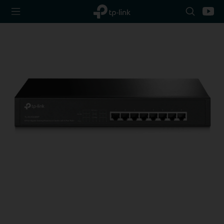
TP-Link,
Search
Youtu
Reliably
icon
Smart