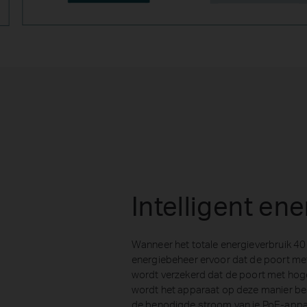
Intelligent en
Wanneer het totale energieverbruik 40 W
energiebeheer ervoor dat de poort met 
wordt verzekerd dat de poort met hoge
wordt het apparaat op deze manier b
de benodigde stroom van je PoE-appa