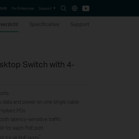
Search
Choose
Youtube
 SMB
For Enterprise
Support
icon
location
verzicht
Specificaties
Support
sktop Switch with 4-
orts
rs data and power on one single cable
ompliant PDs
h latency-sensitive traffic
W for each PoE port
*
 for all PoE ports