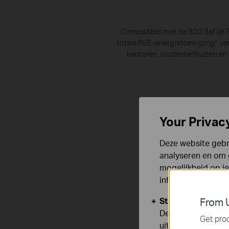
Compatibel met de 802.3af/at 
totale PoE-energietoewijzing
*
van
kantoren, studentenhuizen en 
Your Privac
Deze website gebru
analyseren en om 
mogelijkheid op i
informatie.
Standaard Cooki
From U
Deze cookies zijn
Get prod
uitgeschakeld.