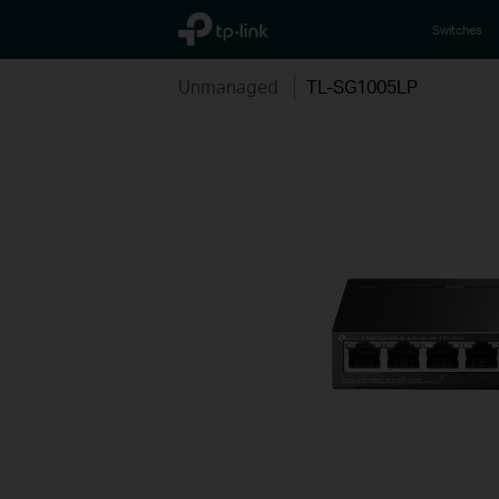
TP-Link, Reliably Smart
Switches
Unmanaged
TL-SG1005LP