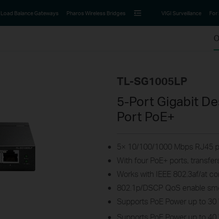
Load Balance Gateways
Pharos Wireless Bridges
VIGI Surveillance
For
O
TL-SG1005LP
5-Port Gigabit De
Port PoE+
5× 10/100/1000 Mbps RJ45 p
With four PoE+ ports, transfe
Works with IEEE 802.3af/at c
802.1p/DSCP QoS enable smoot
Supports PoE Power up to 30 
Supports PoE Power up to 40 W