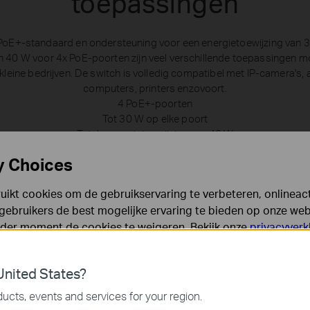
toepassingen
PoE+-standaard en ondersteuning voor een energietoewijzing van 3
 40 W voor 4x PoE-poorten zijn veel verschillende toepassingen mo
kleine bedrijven. De switch is volledig compatibel met IP-camera's, 
computers, printers enzovoort.
4 PoE+-poorten
Tot 30 W op elke poort
Totale energietoewijzing van 40 W
TL-SG1005LP
y Choices
Router
Internet
ikt cookies om de gebruikservaring te verbeteren, onlineacti
Bewaking
IP-camera
gebruikers de best mogelijke ervaring te bieden op onze webs
Conference calls
eder moment de cookies te weigeren. Bekijk onze
privacyverk
VoIP-telefoon
Wifi-dekking
Access point
es
nited States?
 noodzakelijk voor de werking van de website en kunnen niet
ucts, events and services for your region.