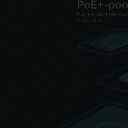
PoE+-poo
Plug-and-play en een PoE-
TL-SG1005LP