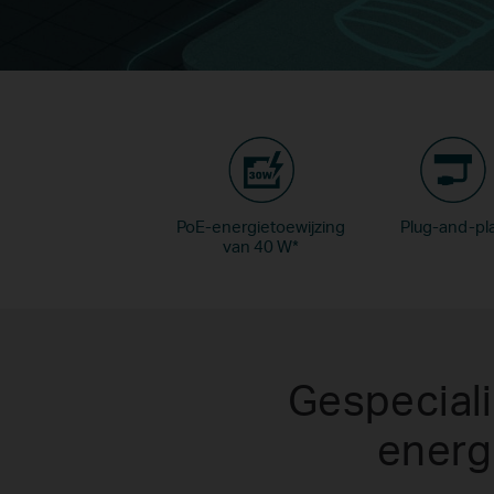
PoE-energietoewijzing
Plug-and-pl
van 40 W
*
Gespecial
energ