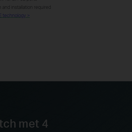
n and installation required
E technology >
tch met 4