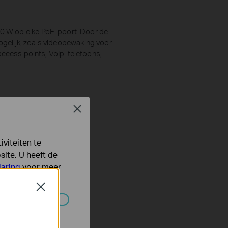
0 W op elke PoE-poort. Door de
gelijk, zoals videobewaking voor
access points, VoIp-telefoons,
Close
viteiten te
ite. U heeft de
laring
voor meer
Close
 worden