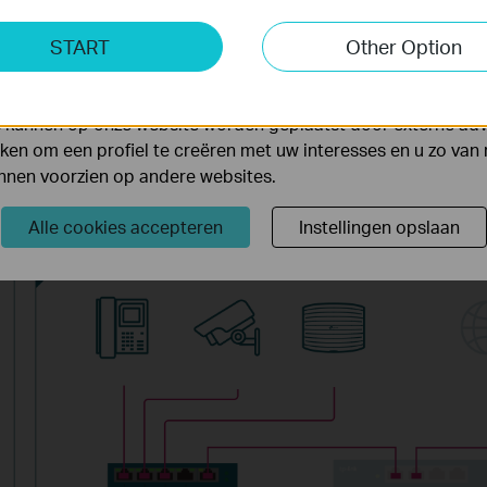
ting Cookies
START
Other Option
yse geven ons de mogelijkheid uw activiteiten op onze websi
 van de website aan te passen en te verbeteren.
 kunnen op onze website worden geplaatst door externe ad
nd-play: geen configurati
en om een profiel te creëren met uw interesses en u zo van 
unnen voorzien op andere websites.
Alle cookies accepteren
Instellingen opslaan
VoIP-telefoon IP-camera Access point Internet Router TL-SG1005L
Maak verbinding met apparaten