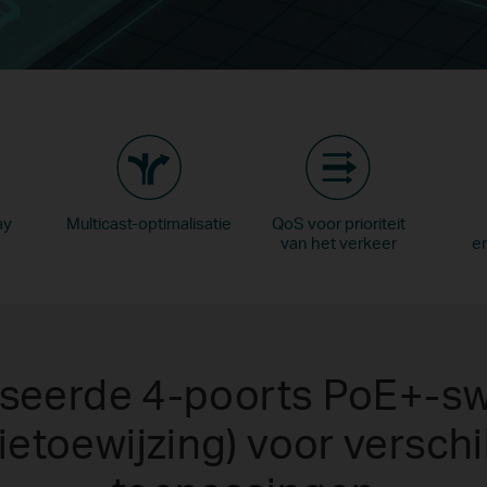
ay
Multicast-optimalisatie
QoS voor prioriteit
van het verkeer
e
iseerde 4-poorts PoE+-sw
ietoewijzing) voor verschi