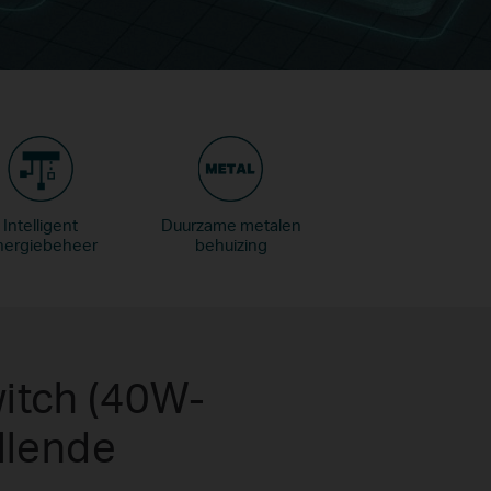
Intelligent
Duurzame metalen
nergiebeheer
behuizing
itch (40W-
llende