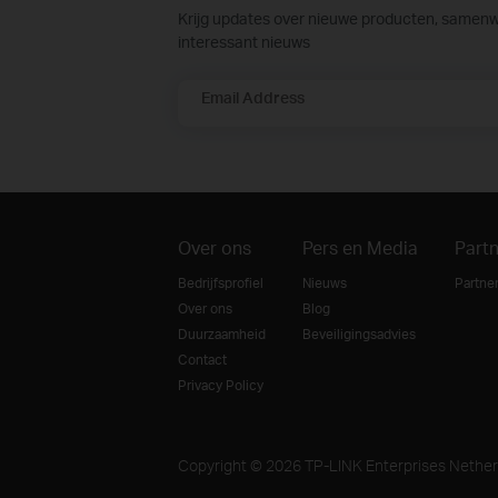
Krijg updates over nieuwe producten, samen
interessant nieuws
Email Address
Over ons
Pers en Media
Part
Bedrijfsprofiel
Nieuws
Partne
Over ons
Blog
Duurzaamheid
Beveiligingsadvies
Contact
Privacy Policy
Copyright © 2026 TP-LINK Enterprises Netherl