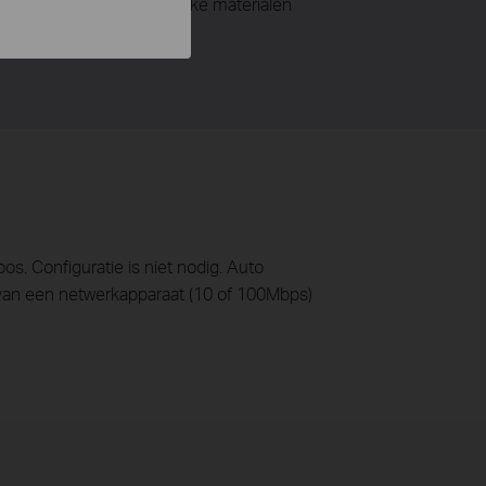
ik van bepaalde gevaarlijke materialen
s. Configuratie is niet nodig. Auto
 van een netwerkapparaat (10 of 100Mbps)