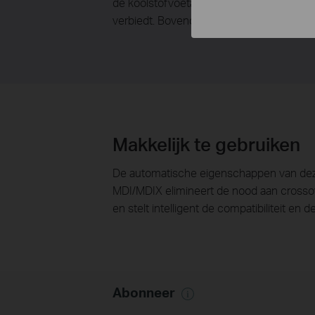
de koolstofvoetafdruk van uw netwerk te 
verbiedt. Bovendien kan 80% van het ver
Makkelijk te gebruiken
De automatische eigenschappen van deze g
MDI/MDIX elimineert de nood aan crossov
en stelt intelligent de compatibiliteit en d
Abonneer