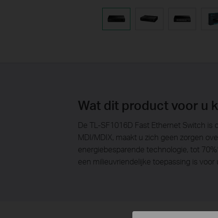
Wat dit product voor u 
De TL-SF1016D Fast Ethernet Switch is 
MDI/MDIX, maakt u zich geen zorgen over
energiebesparende technologie, tot 70%*
een milieuvriendelijke toepassing is voor