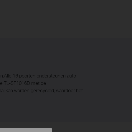
n.Alle 16 poorten ondersteunen auto
t de TL-SF1016D met de
aal kan worden gerecycled, waardoor het