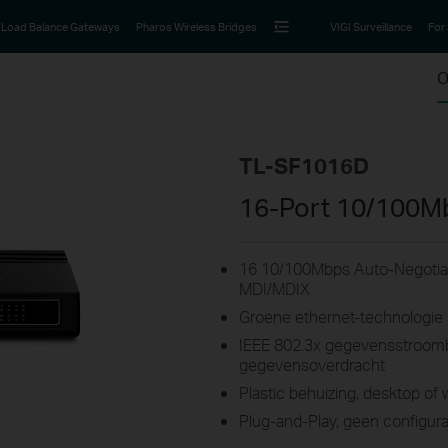
Load Balance Gateways
Pharos Wireless Bridges
VIGI Surveillance
For
O
TL-SF1016D
16-Port 10/100M
16 10/100Mbps Auto-Negotiat
MDI/MDIX
Groene ethernet-technologie 
IEEE 802.3x gegevensstroomb
gegevensoverdracht
Plastic behuizing, desktop o
Plug-and-Play, geen configura