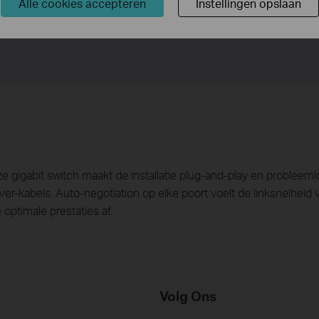
beperken. Het voldoet ook aan de RoHS van de EU, die het gebru
Alle cookies accepteren
Instellingen opslaan
pakkingsmateriaal worden gerecycled.
igabit switch maakt de installatie plug-and-play en probleemloo
er-kabels. Auto-negotiation op elke poort voelt de linksnelheid
e optimale prestaties af.
Volg Ons