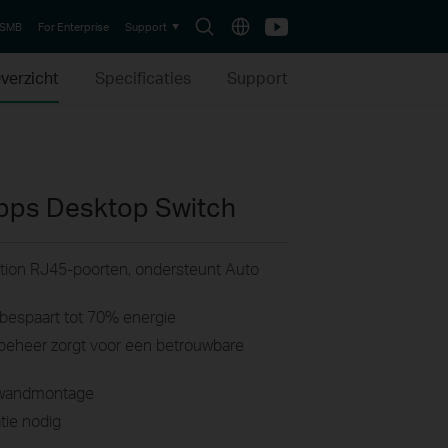
Search
Choose
Youtube
 SMB
For Enterprise
Support
icon
location
verzicht
Specificaties
Support
bps Desktop Switch
ion RJ45-poorten, ondersteunt Auto
bespaart tot 70% energie
eheer zorgt voor een betrouwbare
f wandmontage
tie nodig