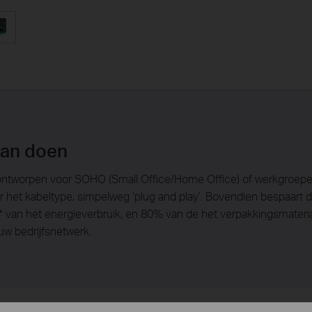
kan doen
ontworpen voor SOHO (Small Office/Home Office) of werkgroepe
 het kabeltype, simpelweg ‘plug and play’. Bovendien bespaar
 van het energieverbruik, en 80% van de het verpakkingsmateri
 uw bedrijfsnetwerk.