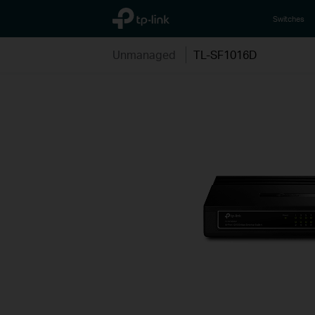
TP-Link, Reliably Smart
Switches
Unmanaged
TL-SF1016D