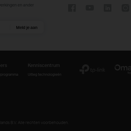
werkingen en ander
Meld je aan
ners
Kenniscentrum
rprogramma
Uitleg technologieën
ands B.V. Alle rechten voorbehouden.