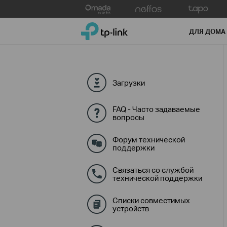
Click
to
TP-Link, Reliably Smart
skip
ДЛЯ ДОМА
the
navigation
bar
Загрузки
FAQ - Часто задаваемые
вопросы
Форум технической
поддержки
Связаться со службой
технической поддержки
Списки совместимых
устройств