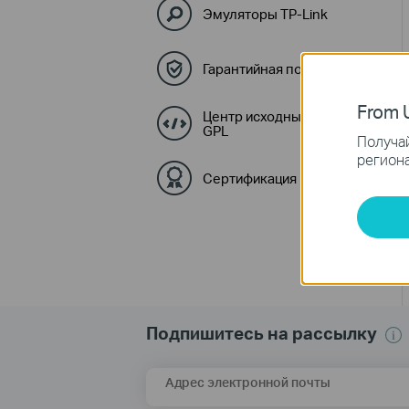
Эмуляторы TP-Link
Гарантийная политика
From U
Центр исходных кодов
GPL
Получай
региона
Сертификация
Подпишитесь на рассылку
Адрес электронной почты