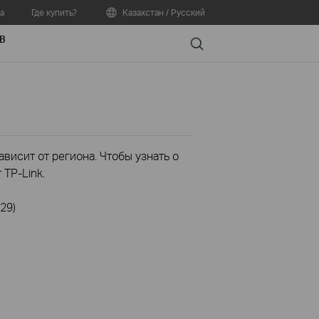
а
Где купить?
Казахстан / Русский
В
Search
висит от региона. Чтобы узнать о
TP-Link.
29)