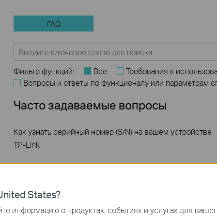
FAQ
Фильтр функций:
Все
Требования к использов
Вопросы и ответы по функционалу или параметрам 
Часто задаваемые вопросы
Как узнать серийный номер (S/N) на вашем устройстве
TP-Link
Как зарегистрировать продукт TP-Link, используя свой
идентификатор TP-Link
nited States?
те информацию о продуктах, событиях и услугах для ваше
Как улучшить скорость или радиус действия