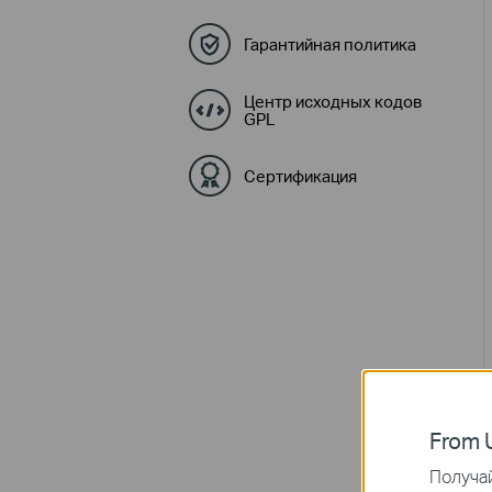
Гарантийная политика
Центр исходных кодов
GPL
Сертификация
From U
Получай