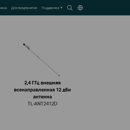
Search
Выберите
неса
Для предприятия
Поддержка
icon
местоположение
2,4 ГГц внешняя
всенаправленная 12 дБи
антенна
TL-ANT2412D