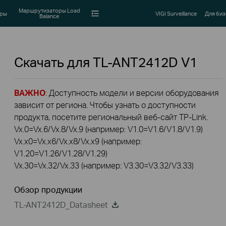
Маршрутизаторы Load
оры
VIGI Surveillance
Для биз
Balance
Скачать для
TL-ANT2412D
V1
ВАЖНО
: Доступность модели и версии оборудования
зависит от региона. Чтобы узнать о доступности
продукта, посетите региональный веб-сайт TP-Link.
Vx.0=Vx.6/Vx.8/Vx.9 (например: V1.0=V1.6/V1.8/V1.9)
Vx.x0=Vx.x6/Vx.x8/Vx.x9 (например:
V1.20=V1.26/V1.28/V1.29)
Vx.30=Vx.32/Vx.33 (например: V3.30=V3.32/V3.33)
Обзор продукции
TL-ANT2412D_Datasheet