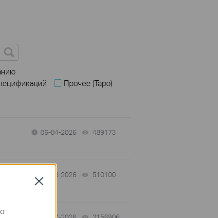
анию
спецификаций
Прочее (Tapo)
06-04-2026
489173
views
04-08-2026
510100
views
Close
го
03-27-2026
2156906
views