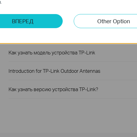
.
беспроводной сети
ВПЕРЕД
Other Option
How to build a Wireless Network for Park using TP-Link
products
Как узнать модель устройства TP-Link
Introduction for TP-Link Outdoor Antennas
Как узнать версию устройства TP-Link?