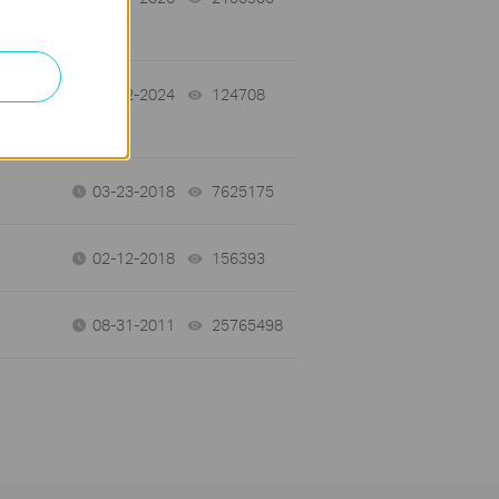
08-02-2024
124708
views
03-23-2018
7625175
views
02-12-2018
156393
views
08-31-2011
25765498
views