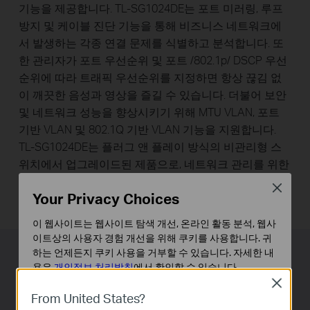
기능을 제공합니다. TL-SG1024DE는 포트 미러링, 루프
방지 및 케이블 진단 기능을 통해 비즈니스 네트워크에
서 발생하는 각종 연결 문제를 식별하고 분석합니다. 또
한 관리자가 포트 우선순위 및 포트 /802.1p/ DSCP 우선
순위에 따라 트래픽 우선순위를 지정하면 항상 끊김 없
이 깨끗한 음성과 영상을 즐길 수 있습니다. 더불어 보안
및 네트워크 성능을 향상시키기 위해 MTU VLAN, 포트
기반 VLAN 및 802.1Q 기반 VLAN 기능을 지원합니다.
TL-SG1024DE는 플러그 앤 플레이 방식의 비관리형 스
위치에서 업그레이드된 제품으로, 네트워크 관리를 위한
옵션을 늘려주기 때문에 최종 사용자가 높은 품질의 네
Close
Your Privacy Choices
트워크를 누릴 수 있습니다.
이 웹사이트는 웹사이트 탐색 개선, 온라인 활동 분석, 웹사
이트상의 사용자 경험 개선을 위해 쿠키를 사용합니다. 귀
하는 언제든지 쿠키 사용을 거부할 수 있습니다. 자세한 내
이더넷에 절전 기능을 더하다
용은
개인정보 처리방침
에서 확인할 수 있습니다.
Close
이제 기가비트 네트워크로 업그레이드하는 동시에 에너
기본 쿠키
From United States?
지를 절약하세요! 차세대 TL-SG1024DE 24 포트 기가비
이 쿠키는 웹사이트가 작동하는 데 필요하며 사용자의 시