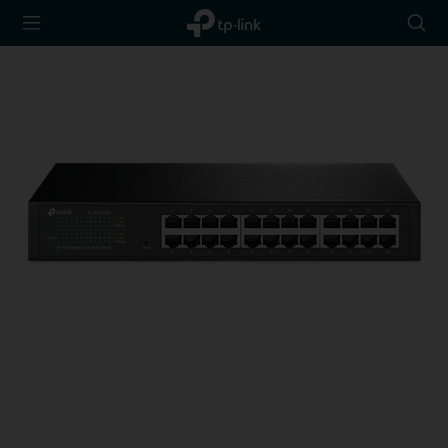
TP-Link,
아
Reliably
이
Smart
콘
검
색