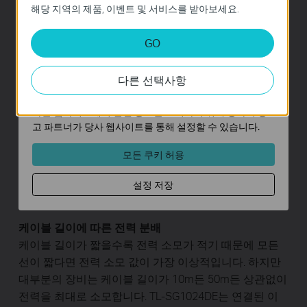
해당 지역의 제품, 이벤트 및 서비스를 받아보세요.
트 이지 스마트 스위치는 훨씬 적은 전력으로도 네트워
스템에서 비활성화할 수 없습니다.
크 용량을 크게 확장할 수 있는 최신 에너지 효율 기술을
분석 및 마케팅 쿠키
GO
자랑합니다. 링크 상태 및 케이블 길이에 따라 자동으로
분석 쿠키는 웹사이트의 기능을 개선하고 조정하기 위해
전력 소비를 조정하여 네트워크의 탄소 발자국을 제한합
웹사이트에서의 사용자 활동을 분석하는 데 사용하는 쿠키
니다.
다른 선택사항
입니다.
마케팅 쿠키는 귀하의 관심사에 대한 프로필을 생성하고
다른 웹사이트에서 관련 광고를 표시하기 위해 당사의 광
휴면 포트 전원 차단
고 파트너가 당사 웹사이트를 통해 설정할 수 있습니다.
컴퓨터 또는 네트워크 장비를 종료해도, 연결된 스위치
모든 쿠키 허용
의 해당 포트는 상당량의 전력을 계속 소모합니다. TL-
SG1024DE는 각 포트의 링크 상태를 자동으로 감지하여
설정 저장
휴면 상태인 포트의 전력 소비를 줄입니다.
케이블 길이에 따른 전력 분배
케이블 길이가 짧을수록 전력 소모가 적기 때문에 모든
선이 짧다면 전력 소모 값이 가장 이상적입니다. 하지만
대부분의 장비는 케이블 길이가 10m든 50m든 상관없이
전력을 최대로 소모합니다. TL-SG1024DE는 연결된 이