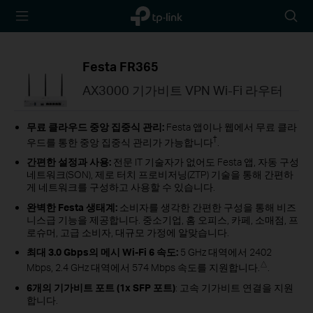
TP-Link,
아
Reliably
이
Smart
콘
검
Festa FR365
색
AX3000 기가비트 VPN Wi-Fi 라우터
무료 클라우드 중앙 집중식 관리:
Festa 앱이나 웹에서 무료 클라
†
우드를 통한 중앙 집중식 관리가 가능합니다
.
간편한 설정과 사용:
전문 IT 기술자가 없어도 Festa 앱, 자동 구성
네트워크(SON), 제로 터치 프로비저닝(ZTP) 기술을 통해 간편하
게 네트워크를 구성하고 사용할 수 있습니다.
완벽한 Festa 생태계:
소비자를 생각한 간편한 구성을 통해 비즈
니스급 기능을 제공합니다. 중소기업, 홈 오피스, 카페, 소매점, 프
로슈머, 고급 소비자, 대규모 가정에 알맞습니다.
최대 3.0 Gbps의 메시 Wi-Fi 6 속도:
5 GHz 대역에서 2402
△
Mbps, 2.4 GHz 대역에서 574 Mbps 속도를 지원합니다.
.
6개의 기가비트 포트 (1x SFP 포트)
: 고속 기가비트 연결을 지원
합니다.