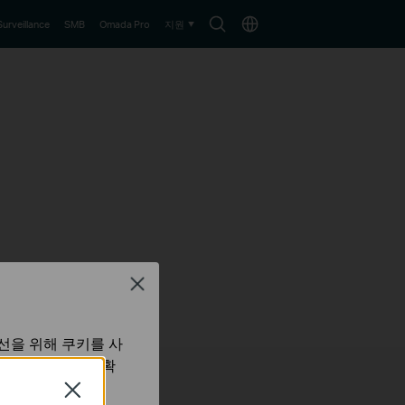
아
Choose
Surveillance
SMB
Omada Pro
지원
이
location
콘
검
색
Close
선을 위해 쿠키를 사
보 처리방침
에서 확
Close