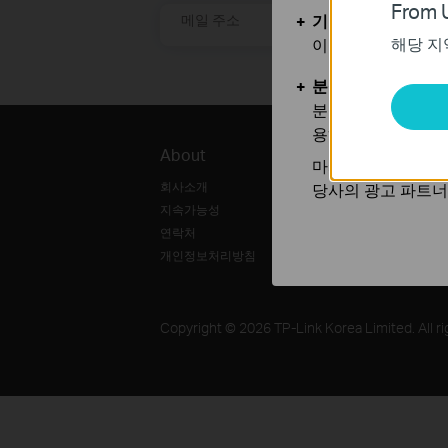
From U
기본 쿠키
메일 주소
해당 지
이 쿠키는 웹사이트
분석 및 마케팅 쿠
분석 쿠키는 웹사이
용하는 쿠키입니다.
About
뉴스
파
마케팅 쿠키는 귀하
회사소개
제품·티피링크 소식
파트
당사의 광고 파트너
지속가능성
블로그
연락처
개인정보처리방침
Copyright © 2026 TP-Link Korea Limited. All ri