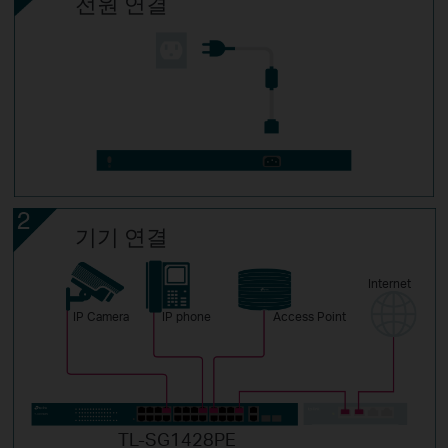
전원 연결
기기 연결
Internet
IP Camera
IP phone
Access Point
TL-SG1428PE