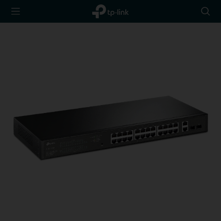
TP-Link,
아
Reliably
이
Smart
콘
검
색