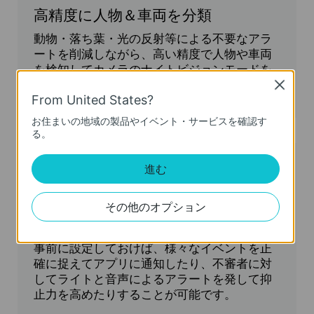
高精度に人物＆車両を分類
動物・落ち葉・光の反射等による不要なアラ
ートを削減しながら、高い精度で人物や車両
を検知してカメラのナイトビジョンモードを
切り替えることが可能です。
Close
From United States?
お住まいの地域の製品やイベント・サービスを確認す
る。
進む
その他のオプション
スマートAI検知
侵入検知やライン通過検知等の検知ルールを
事前に設定しておけば、様々なイベントを正
確に捉えてアプリに通知したり、不審者に対
してライトと音声によるアラートを発して抑
止力を高めたりすることが可能です。