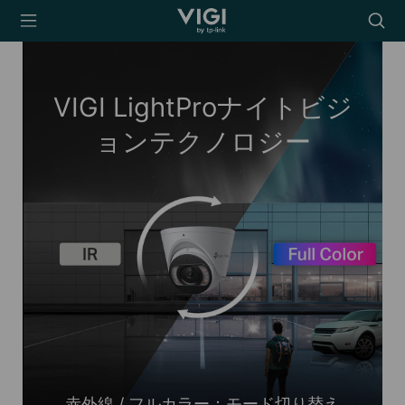
TP-Link, Reliably
Searc
Smart
icon
VIGI LightProナイトビジ
ョンテクノロジー
赤外線 / フルカラー：モード切り替え