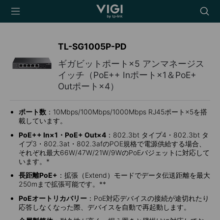
TP-Link, Reliably
Searc
Smart
icon
TL-SG1005P-PD
ギガビットポート×5 アンマネージス
イッチ（PoE++ Inポート×1＆PoE+
Outポート×4）
ポート数
：10Mbps/100Mbps/1000Mbps RJ45ポート×5を搭
載しています。
PoE++ In×1・PoE+ Out×4
：802.3bt タイプ4・802.3bt タ
イプ3・802.3at・802.3afのPOE規格で電源供給する場合、
それぞれ最大66W/47W/21W/9WのPoEバジェットに対応して
います。*
長距離PoE+
：拡張（Extend）モードでデータ伝送距離を最大
250mまで拡張可能です。**
PoEオートリカバリー
：PoE対応デバイスの接続が途切れたり
応答しなくなった際、デバイスを自動で再起動します。