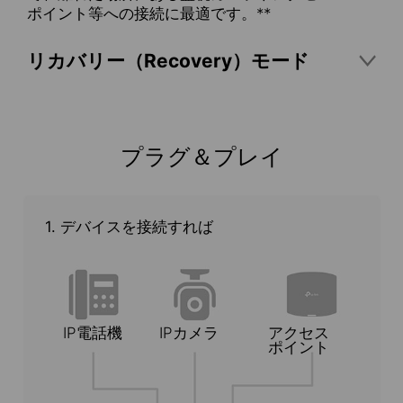
ポイント等への接続に最適です。**
リカバリー（Recovery）モード
PoEオートリカバリー
接続が途切れたり応答しなくなった監視カメ
ラやアクセスポイント等のデバイスを自動で
プラグ＆プレイ
再起動。手動でデバイス監視や再起動を行う
手間を減らしてPoEデバイスの安定した動作を
サポートします。
1. デバイスを接続すれば
IP電話機
IPカメラ
アクセス
ポイント