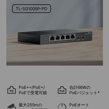
TL-SG1005P-PD
PoE++/PoE+/
合計66Wの
PoEで受電可能
PoEバジェット*
最大250mの
PoEオート