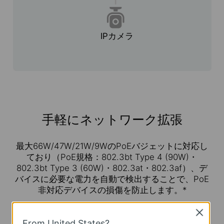
IPカメラ
手軽にネットワーク拡張
最大66W/47W/21W/9WのPoEバジェットに対応し
ており（PoE規格：802.3bt Type 4 (90W)・
802.3bt Type 3 (60W)・802.3at・802.3af）、デ
バイスに必要な電力を自動で検出することで、PoE
非対応デバイスの損傷を防止します。*
Close
PoE+ (PoE Out)
PoE++ (PoE In)
From United States?