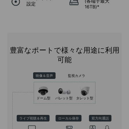
(各端子最大
設定
16TB)*
豊富なポートで様々な用途に利用
可能
映像＆音声
監視カメラ
ドーム型
バレット型
タレット型
ライブ視聴＆再生
ローカル保存
双方向通話