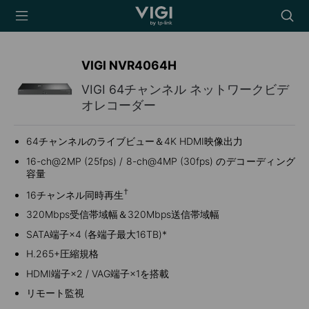
TP-Link, Reliably
Searc
Smart
icon
VIGI NVR4064H
VIGI 64チャンネル ネットワークビデ
オレコーダー
64チャンネルのライブビュー＆4K HDMI映像出力
16-ch@2MP (25fps) / 8-ch@4MP (30fps) のデコーディング
容量
†
16チャンネル同時再生
320Mbps受信帯域幅＆320Mbps送信帯域幅
SATA端子×4 (各端子最大16TB)*
H.265+圧縮規格
HDMI端子×2 / VAG端子×1を搭載
リモート監視