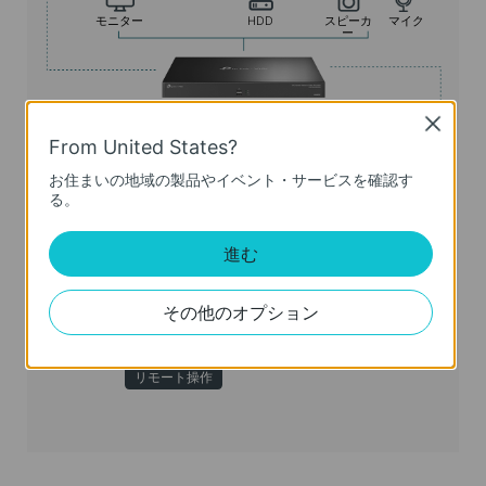
モニター
HDD
スピーカ
マイク
ー
Close
From United States?
煙感知器
赤外線
キーボード
ホーン
警報ベル
お住まいの地域の製品やイベント・サービスを確認す
感知器
＆マウス
る。
アラームIN
ローカル操作
アラームOUT
進む
インタ
その他のオプション
ーネッ
ト
Web管理
PCソフト
アプリ
画面
リモート操作