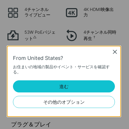
4チャンネル
4K HDMI映像出
ライブビュー
力
53W PoEバジェ
4チャンネル同時
△
†
ット
再生
Close
スマートビデオ
From United States?
‡
包括的な互換性
コーディング
お住まいの地域の製品やイベント・サービスを確認す
る。
SATAインターフ
ェース×1
進む
自動初期化
(最大10TBのスト
レージ容量に対
応)
その他のオプション
プラグ＆プレイ