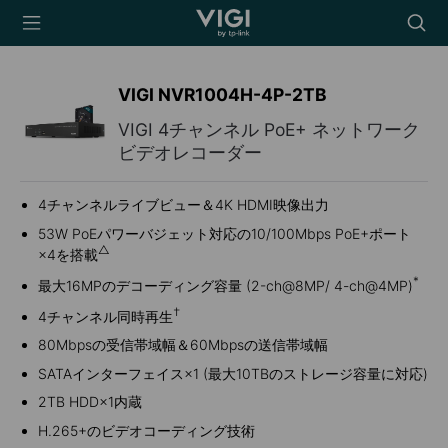
TP-Link, Reliably
Searc
Smart
icon
VIGI NVR1004H-4P-2TB
VIGI 4チャンネル PoE+ ネットワーク
ビデオレコーダー
4チャンネルライブビュー＆4K HDMI映像出力
53W PoEパワーバジェット対応の10/100Mbps PoE+ポート
△
×4を搭載
*
最大16MPのデコーディング容量 (2-ch@8MP/ 4-ch@4MP)
†
4チャンネル同時再生
80Mbpsの受信帯域幅＆60Mbpsの送信帯域幅
SATAインターフェイス×1 (最大10TBのストレージ容量に対応)
2TB HDD×1内蔵
H.265+のビデオコーディング技術