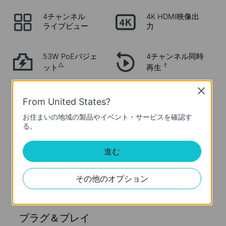
4チャンネル
4K HDMI映像出
ライブビュー
力
53W PoEバジェ
4チャンネル同時
△
†
ット
再生
Close
スマートビデオ
From United States?
‡
包括的な互換性
コーディング
お住まいの地域の製品やイベント・サービスを確認す
る。
SATAインターフ
ェース×1
進む
自動初期化
(最大10TBのスト
レージ容量に対
応)
その他のオプション
プラグ＆プレイ