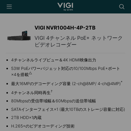
TP-Link, Reliably
Searc
Smart
icon
VIGI NVR1004H-4P-2TB
VIGI 4チャンネル PoE+ ネットワーク
ビデオレコーダー
4チャンネルライブビュー＆4K HDMI映像出力
53W PoEパワーバジェット対応の10/100Mbps PoE+ポート
△
×4を搭載
*
最大16MPのデコーディング容量 (2-ch@8MP/ 4-ch@4MP)
†
4チャンネル同時再生
80Mbpsの受信帯域幅＆60Mbpsの送信帯域幅
SATAインターフェイス×1 (最大10TBのストレージ容量に対応)
2TB HDD×1内蔵
H.265+のビデオコーディング技術