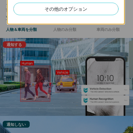
イベント発生時にさらに高精度な通知を受け取ることが
その他のオプション
可能です。
VIGI AIテクノロジーの詳細はこちら >>
人物＆車両を分類
人物のみ分類
車両のみ分類
通知する
通知しない