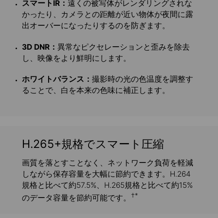
スマートIR：
遠くの被写体がレンダリングされな
かったり、カメラとの距離が近い物体が夜間に露
出オーバーになったりするのを防ぎます。
3D DNR：
異常なピクセレーションと歪みを除去
し、映像をより鮮明にします。
ホワイトバランス：
撮影時の光の色温度を調整す
ることで、白を本来の色味に補正します。
H.265+規格でスマート圧縮
画質を落とすことなく、ネットワーク負荷を軽減
しながら保存容量を大幅に節約できます。H.264
規格と比べて約57.5%、H.265規格と比べて約15%
†*
のデータ容量を節約可能です。