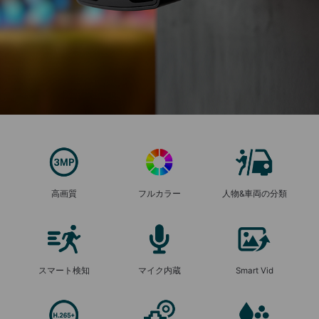
高画質
フルカラー
人物&車両の分類
スマート検知
マイク内蔵
Smart Vid