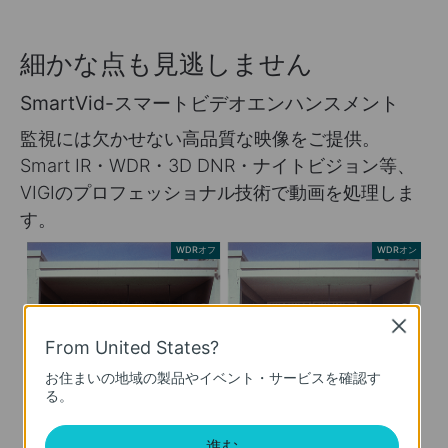
細かな点も見逃しません
SmartVid-スマートビデオエンハンスメント
監視には欠かせない高品質な映像をご提供。
Smart IR・WDR・3D DNR・ナイトビジョン等、
VIGIのプロフェッショナル技術で動画を処理しま
す。
WDRオフ
WDRオン
Close
From United States?
お住まいの地域の製品やイベント・サービスを確認す
る。
3D DNRオフ
3D DNRオン
進む