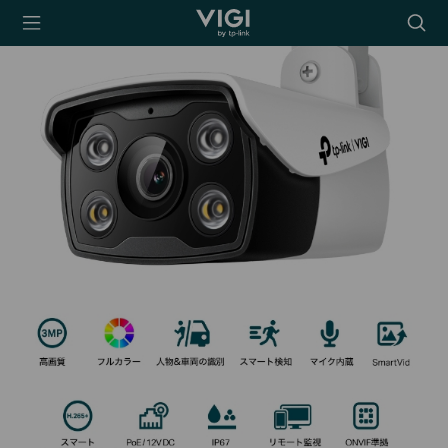
TP-Link, Reliably
Searc
Smart
icon