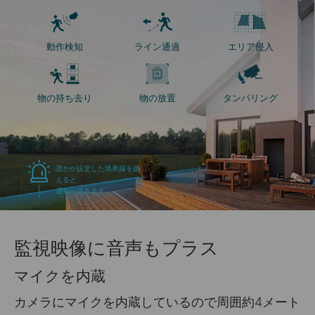
動作検知
ライン通過
エリア侵入
物の持ち去り
物の放置
タンパリング
誰かが設定した境界線を越
えると
通知が届きます。
監視映像に音声もプラス
マイクを内蔵
カメラにマイクを内蔵しているので周囲約4メート