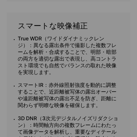
スマートな映像補正
True WDR（ワイドダイナミックレン
ジ）：
異なる露出条件で撮影した複数フレ
ームを解析・合成することで、明部・暗部
の両方を適切な露出で表現し、高コントラ
スト環境でも自然でバランスの取れた映像
を実現します。
スマートIR：
赤外線照射強度を動的に調整
することで、近距離被写体の露出オーバー
や遠距離被写体の露出不足を防ぎ、距離に
関わらず明瞭な映像を確保します。
3D DNR（3次元デジタルノイズリダクショ
ン）：
時間軸方向の複数フレームにわたっ
て画像データを解析し、重要なディテール