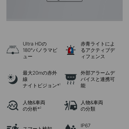
Ultra HDの
赤青ライトによ
180°パノラマビ
るアクティブデ
ュー
ィフェンス
最大20mの赤外
外部アラームデ
線
バイスと連携可
ナイトビジョン*
能
1
人物&車両
人物&車両
の分析*
の分類
2
IP67
スマート検知