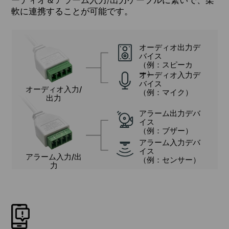
軟に連携することが可能です。
オーディオ出力デ
バイス
（例：スピーカ
ー）
オーディオ入力デ
バイス
オーディオ入力/
（例：マイク）
出力
アラーム出力デバ
イス
（例：ブザー）
アラーム入力デバ
イス
アラーム入力/出
（例：センサー）
力