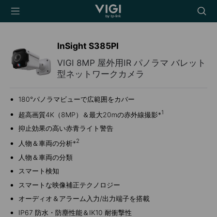
TP-Link, Reliably
Searc
Smart
icon
InSight S385PI
VIGI 8MP 屋外用IR パノラマ バレット
型ネットワークカメラ
180°パノラマビューで広範囲をカバー
1
超高画質4K（8MP）＆最大20mの赤外線撮影*
抑止効果の高い赤青ライト警告
2
人物＆車両の分析*
人物＆車両の分類
スマート検知
スマートな映像補正テクノロジー
オーディオ＆アラーム入力/出力端子を搭載
IP67 防水・防塵性能＆IK10 耐衝撃性