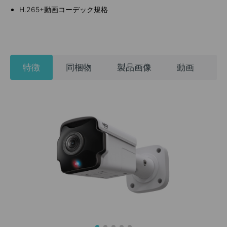
H.265+動画コーデック規格
特徴
同梱物
製品画像
動画