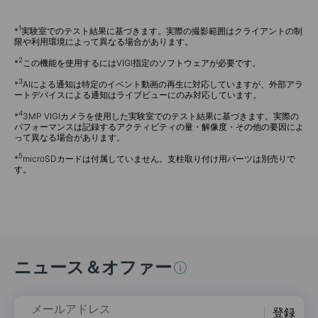
1
*
実験室でのテスト結果に基づきます。実際の撮影範囲はクライアントの制
限や利用環境によって異なる場合があります。
2
*
この機能を使用するにはVIGI指定のソフトウェアが必要です。
3
*
AIによる通知は特定のイベント動画の再生に対応していますが、外部アラ
ートデバイスによる通知はライブビューにのみ対応しています。
4
*
3MP VIGIカメラを使用した実験室でのテスト結果に基づきます。実際の
パフォーマンスは記録するアクティビティの量・解像度・その他の要因によ
って異なる場合があります。
5
*
microSDカードは付属していません。支柱取り付け用パーツは別売りで
す。
ニュース＆オファー
メールアドレス
登録