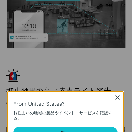
抑止効果の高い赤青ライト警告
Close
従来の白色ライトよりも目立つ赤青ライトと音声ア
From United States?
ラームを組み合わせて警告を発することで、より高
お住まいの地域の製品やイベント・サービスを確認す
い防犯効果を実現します。
る。