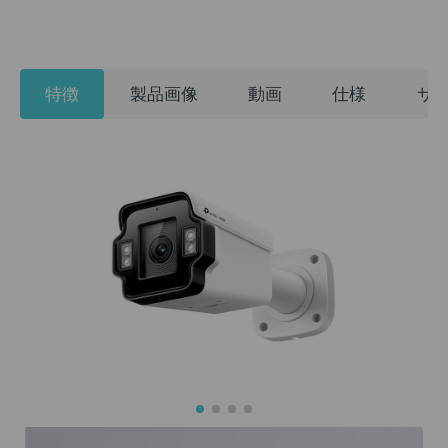
特徴
製品画像
動画
仕様
サ