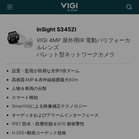
TP-Link, Reliably
Searc
Smart
icon
InSight S345ZI
VIGI 4MP 屋外用IR 電動バリフォーカ
ルレンズ
バレット型ネットワークカメラ
設置・監視が容易な光学5倍ズーム
高画質4MP＆赤外線範囲最大60m
人物＆車両の分類
スマート検知
SmartVidによる映像補正テクノロジー
オーディオおよびアラームインターフェース
IP67 防水・防塵性能＆IK10 耐衝撃性
H.265+動画コーデック規格