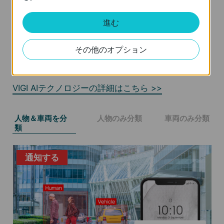
進む
人物＆車両の分類
人物/車両とその他の物体をスマートに区別すること
その他のオプション
で、イベント発生時にさらに高精度な通知を受け取
ることが可能です。
VIGI AIテクノロジーの詳細はこちら >>
人物＆車両を分
人物のみ分類
車両のみ分類
類
通知する