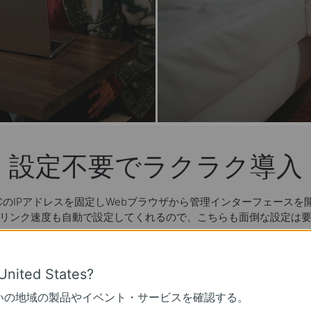
設定不要でラクラク導入
CのIPアドレスを固定しWebブラウザから管理インターフェースを
リンク速度も自動で設定してくれるので、こちらも面倒な設定は
United States?
(2)
接続するだけ
いの地域の製品やイベント・サービスを確認する。