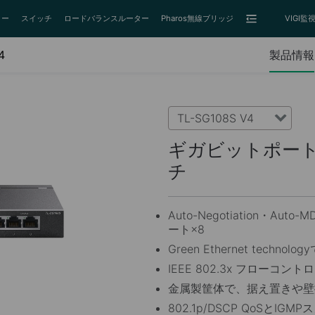
ター
スイッチ
ロードバランスルーター
Pharos無線ブリッジ
VIGI
4
製品情報
TL-SG108S V4
ギガビットポート
チ
Auto-Negotiation・Auto-
ート×8
Green Ethernet techn
IEEE 802.3x フローコント
金属製筐体で、据え置きや壁
802.1p/DSCP QoSとIG