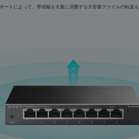
00Mbpsポートによって、帯域幅を大量に消費する大容量ファイルの転