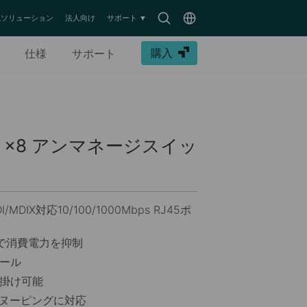
Search
Choose
監視ソリューション
法人向け
サポート
icon
location
購入
仕様
サポート
×8 アンマネージスイッ
MDI/MDIX対応10/100/1000Mbps RJ45ポ
ologyで消費電力を抑制
ロール
掛け可能
MPスヌーピングに対応