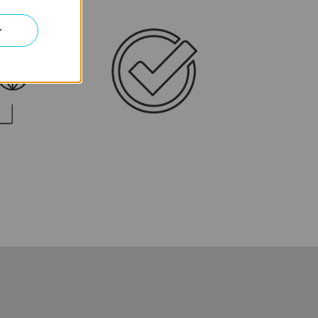
ンターネ
ット
ン