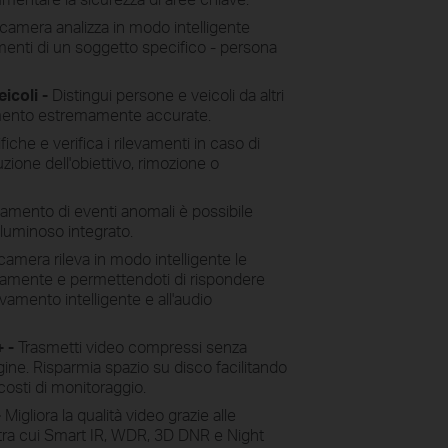
ecamera analizza in modo intelligente
menti di un soggetto specifico - persona
icoli -
Distingui persone e veicoli da altri
vamento estremamente accurate.
fiche e verifica i rilevamenti in caso di
zione dell'obiettivo, rimozione o
evamento di eventi anomali è possibile
 luminoso integrato.
ecamera rileva in modo intelligente le
aneamente e permettendoti di rispondere
vamento intelligente e all'audio
+ -
Trasmetti video compressi senza
agine. Risparmia spazio su disco facilitando
i costi di monitoraggio.
-
Migliora la qualità video grazie alle
 tra cui Smart IR, WDR, 3D DNR e Night