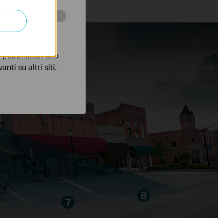
 scopo di
pubblicitari allo
nti su altri siti.