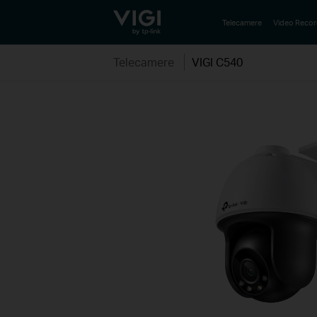
TP-Link, Reliably Smart
Telecamere
Video Recor
Telecamere
VIGI C540