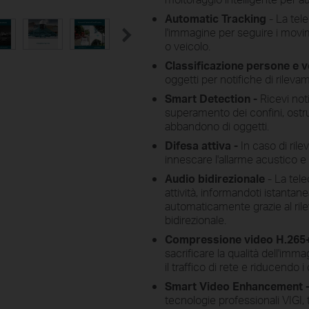
Automatic Tracking
- La tel
l'immagine per seguire i movi
o veicolo.
Classificazione persone e ve
oggetti per notifiche di rile
Smart Detection -
Ricevi noti
superamento dei confini, ostru
abbandono di oggetti.
Difesa attiva -
In caso di ril
innescare l'allarme acustico e
Audio
bidirezionale
- La tel
attività, informandoti istant
automaticamente grazie al rile
bidirezionale.
Compressione video H.265
sacrificare la qualità dell'imm
il traffico di rete e riducendo 
Smart Video Enhancement 
tecnologie professionali VIGI,