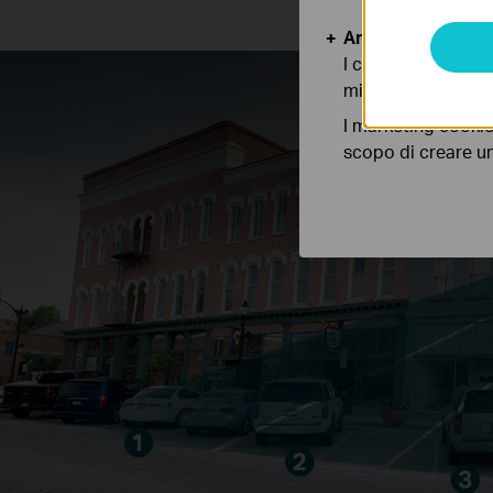
Analytics e Marke
I cookies analitici
migliorarne le funz
I marketing cookie
scopo di creare un 