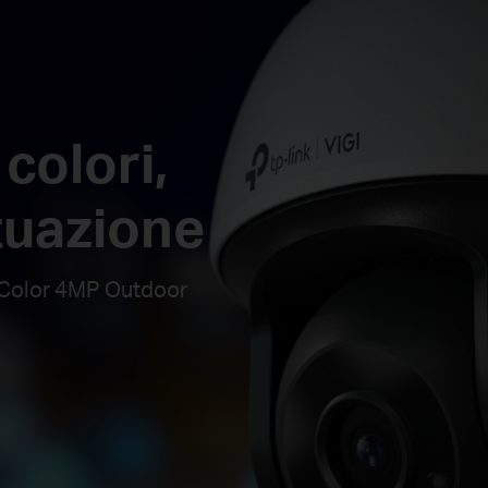
a
colori
,
ituazione
l-Color 4MP Outdoor