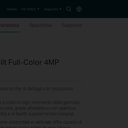
Search
Choose
Omada
Per SOHO
Supporto
icon
location
noramica
Specifiche
Supporto
lt Full-Color 4MP
rese ricche di dettagli con risoluzione
o a colori in ogni momento della giornata,
curità, grazie all'obiettivo con apertura
lità e ai faretti supplementari integrati.
one orizzontale e verticale offre opzioni di
umentare la sicurezza di aree chiave.