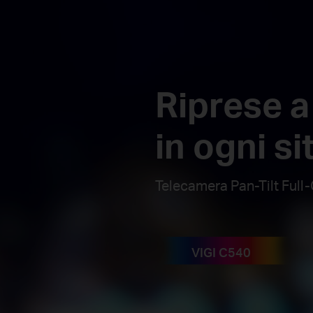
Riprese 
in ogni s
Telecamera Pan-Tilt Ful
VIGI C540