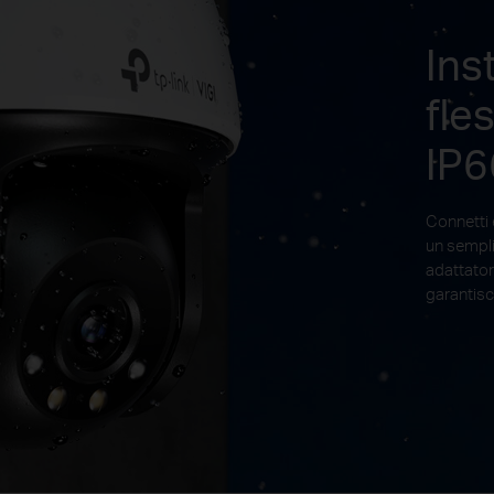
Ins
fle
IP6
Connetti 
un sempl
adattator
garantisc