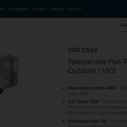
der
Pannelli solari
Accessori
Software
Soluzioni
Pa
VIGI C540
Telecamera Pan-Ti
Outdoor | VIGI
Risoluzione video 4MP
- Rip
video 4MP.
Full-Color
h24
- Cattura vide
anche in condizioni di totale os
, al sensore ad alta sensibi
F1.6
Hardware Pan-Tilt
- La rotazi
moitoraggio intelligente per a