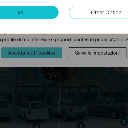
ting Cookies
Vai
Other Option
 ci permettono di analizzare le tue attività sul nostro sito allo
ionalità.
s possono essere impostati sul nostro sito dai nostri partner 
profilo di tuo interesse e proporti contenuti pubblicitari rileva
Accetta tutti i cookies
Salva le impostazioni