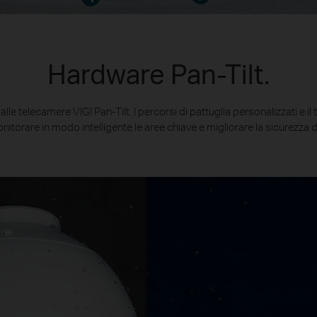
Hardware Pan-Tilt.
lle telecamere VIGI Pan-Tilt. I percorsi di pattuglia personalizzati e i
torare in modo intelligente le aree chiave e migliorare la sicurezza d