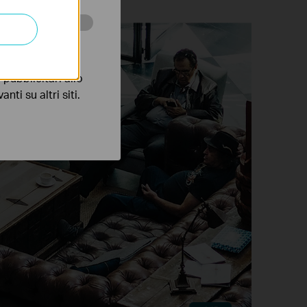
 scopo di
pubblicitari allo
nti su altri siti.