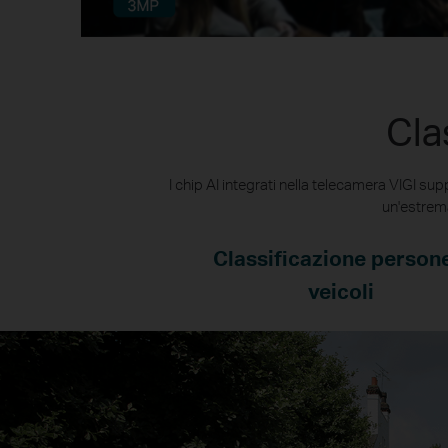
Cla
I chip AI integrati nella telecamera VIGI su
un'estrema
Classificazione person
veicoli