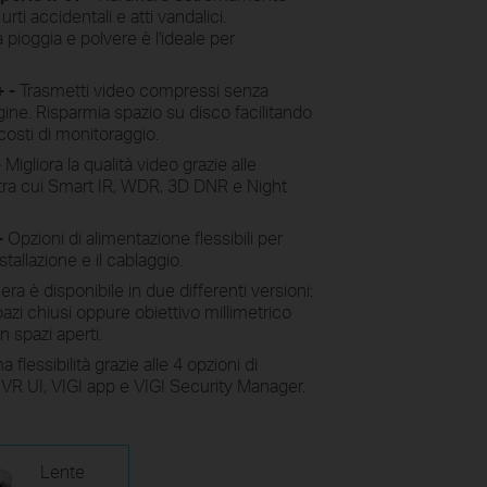
rti accidentali e atti vandalici.
pioggia e polvere è l'ideale per
+ -
Trasmetti video compressi senza
agine. Risparmia spazio su disco facilitando
i costi di monitoraggio.
-
Migliora la qualità video grazie alle
 tra cui Smart IR, WDR, 3D DNR e Night
-
Opzioni di alimentazione flessibili per
stallazione e il cablaggio.
ra è disponibile in due differenti versioni:
azi chiusi oppure obiettivo millimetrico
n spazi aperti.
 flessibilità grazie alle 4 opzioni di
NVR UI, VIGI app e VIGI Security Manager.
Lente