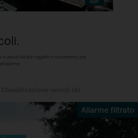
oli.
 e veicoli da altri oggetti in movimento, per
ll'allarme.
 Classificazione veicoli On
Allarme filtrato