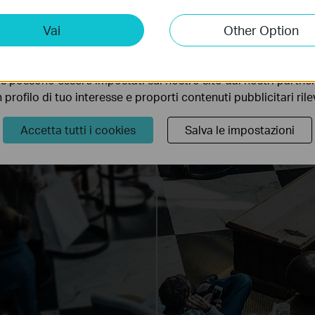
ting Cookies
Vai
Other Option
 ci permettono di analizzare le tue attività sul nostro sito allo
ionalità.
s possono essere impostati sul nostro sito dai nostri partner 
profilo di tuo interesse e proporti contenuti pubblicitari rileva
Accetta tutti i cookies
Salva le impostazioni