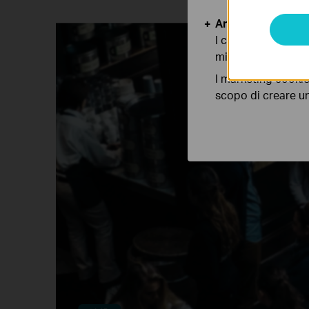
Analytics e Marke
I cookies analitici
migliorarne le funz
I marketing cookie
scopo di creare un 