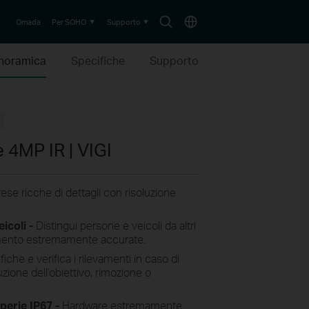
Search
Choose
Omada
Per SOHO
Supporto
icon
location
noramica
Specifiche
Supporto
4MP IR | VIGI
rese ricche di dettagli con risoluzione
icoli -
Distingui persone e veicoli da altri
vamento estremamente accurate.
fiche e verifica i rilevamenti in caso di
zione dell'obiettivo, rimozione o
perie IP67 -
Hardware estremamente