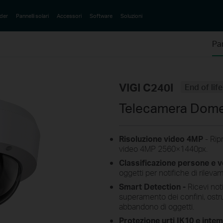
der
Pannelli solari
Accessori
Software
Soluzioni
Pa
VIGI C240I
End of life
Telecamera Dome 
Risoluzione video 4MP
- Rip
video 4MP 2560×1440px.
Classificazione persone e ve
oggetti per notifiche di rile
Smart Detection -
Ricevi noti
superamento dei confini, ostru
abbandono di oggetti.
Protezione urti IK10 e intem