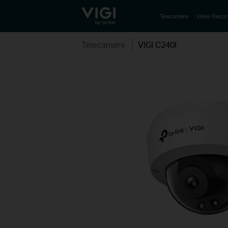
TP-Link, Reliably Smart
Telecamere
Video Recor
Telecamere
VIGI C240I