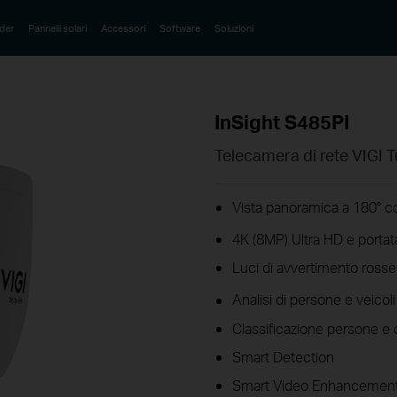
der
Pannelli solari
Accessori
Software
Soluzioni
InSight S485PI
Telecamera di rete VIGI 
Vista panoramica a 180° c
4K (8MP) Ultra HD e portata
Luci di avvertimento rosse
Analisi di persone e veicoli
Classificazione persone e d
Smart Detection
Smart Video Enhancement