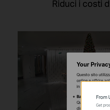
Riduci i costi 
Your Privac
Questo sito utilizz
online e offrire agl
in qualunque mome
Basic Cookies
From U
Questi cookies so
Get prod
disattivati nel tuo