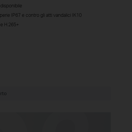
 disponibile
erie IP67 e contro gli atti vandalici IK10
ne H.265+
rto