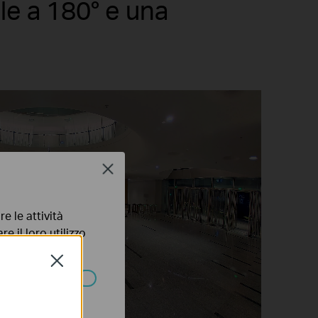
ale a 180° e una
Close
e le attività
e il loro utilizzo
olicy
.
Close
ssono essere