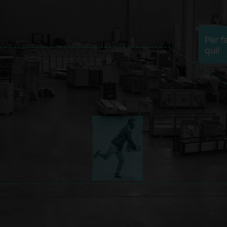
Per f
qui!