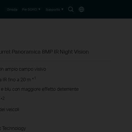
Search
Choose
Omada
Per SOHO
Supporto
icon
location
Turret Panoramica 8MP IR Night Vision
on ampio campo visivo
1
 IR fino a 20 m *
 e blu con maggiore effetto deterrente
2
 *
ei veicoli
 Technology