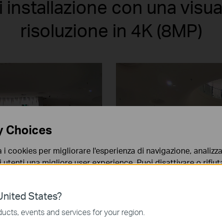
di installazione con una visu
risoluzione in 4K (8MP)
y Choices
a i cookies per migliorare l'esperienza di navigazione, analizzar
i utenti una migliore user experience. Puoi disattivare o rifiutar
nto. Per maggiori informazioni consulta la nostra
privacy p
nited States?
no necessari per il corretto funzionamento del sito e non po
ucts, events and services for your region.
 sistema.