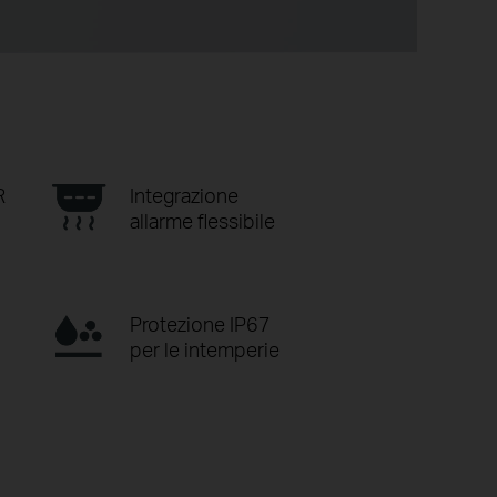
R
Integrazione
allarme flessibile
Protezione IP67
per le intemperie