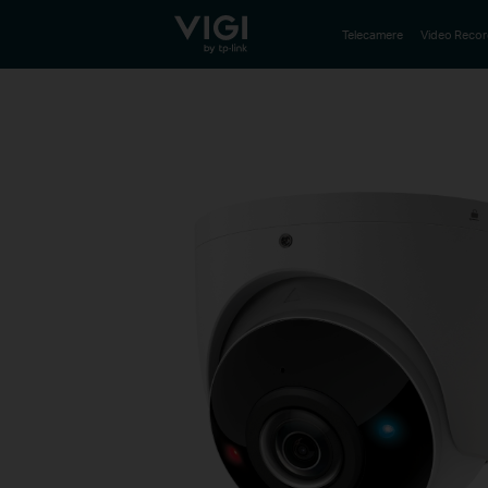
TP-Link, Reliably Smart
Telecamere
Video Recor