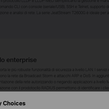
ioni. Il protocollo LLDP e LLDP-MED semplificano la gestione e m
mando CLI con console (seriale/USB), SSH e Telnet, supporto d
zione e analisi di rete. La serie JeatStream T2600G è ideale per a
llo enterprise
 le più robuste funzionalità di sicurezza a livello LAN. I servizi 
 la rete da Broadcast Storm e attacchi ARP e DoS. In aggiunta,
tazione della rete autorizzando o negando applicazioni a livell
one con il prodotocllo RADIUS permettono di identificare i client
ata e controllata. La VLAN Guest inoltre garantisce gli accessi ai c
y Choices