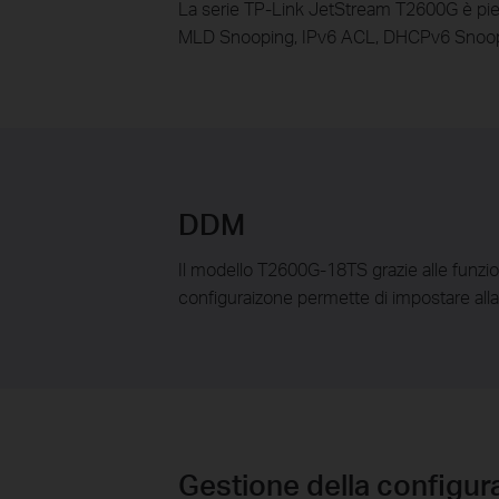
La serie TP-Link JetStream T2600G è pien
MLD Snooping, IPv6 ACL, DHCPv6 Snoopin
DDM
Il modello T2600G-18TS grazie alle funzio
configuraizone permette di impostare allar
Gestione della configura