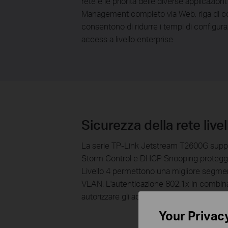
rete e le priorità delle diverse applicaz
Management completo via Web, riga di co
consentono di ridurre i tempi di configura
access a livello enterprise.
Sicurezza della rete live
La serie TP-Link Jetstream T2600G supporta
Storm Control e DHCP Snooping proteggono
Livello 4 permettono una migliore segmen
VLAN. L'autenticazione 802.1x in combinazi
autorizzare gli accessi in maniera autorizz
Your Privac