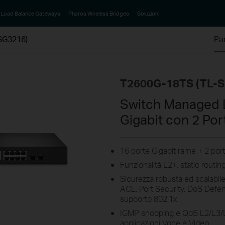
Load Balance Gateways
Pharos Wireless Bridges
Soluzioni
SG3216)
Pa
T2600G-18TS (TL-
Switch Managed 
Gigabit con 2 Po
16 porte Gigabit rame + 2 por
Funzionalità L2+, static routi
Sicurezza robusta ed scalabile
ACL, Port Security, DoS Defe
supporto 802.1x
IGMP snooping e QoS L2/L3/L4
applicazioni Voce e Video