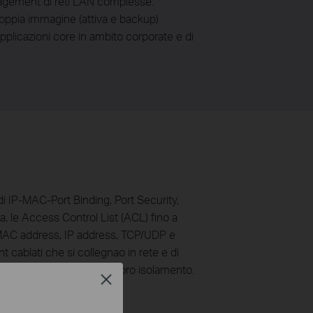
anagement di reti LAN complesse.
oppia immagine (attiva e backup)
pplicazioni core in ambito corporate e di
di IP-MAC-Port Binding, Port Security,
 le Access Control List (ACL) fino a
o MAC address, IP address, TCP/UDP e
 cablati che si collegnao in rete e di
lient non autenticati e il loro isolamento.
Close