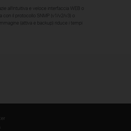
e all'intuitiva e veloce interfaccia WEB o
ta con il protocollo SNMP (v1/v2/v3) o
a immagine (attiva e backup) riduce i tempi
ter
s