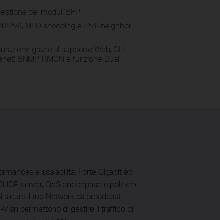
estione dei moduli SFP
Pv4/IPv6, MLD snooping e IPv6 neighbor
igurazione grazie al supporto Web, CLI
lenet) SNMP, RMON e funzione Dual
rmances e scalabilità. Porte Gigabit ed
 DHCP server, QoS eneterprise e politiche
al sicuro il tuo Network da broadcast
lan permettono di gestire il traffico di