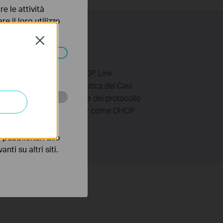
e le attività
e il loro utilizzo
olicy
.
Close
ssono essere
VLAN, STP/RSTP/MSTP, LLDP, Link
ck Detection e la Diagnostica dei Cavi.
 riducendo l'impatto in rete del protocollo
 scopo di
er VLAN, le opzioni avanzate come DHCP
pubblicitari allo
nti su altri siti.