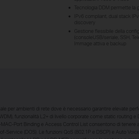
Tecnologia DDM permette la g
IPv6 compliant, dual stack I
discovery
Gestione flessibile della conf
(consoleUSB/seriale, SSH, Te
Immage attiva e backup
e per ambienti di rete dove è necessario garantire elevate perfo
DM), funzionalità L2+ di livello corporate come static routing e
di IP-MAC-Port Binding e Access Control List consentono di tenere 
of-Service (DOS). Le funzioni QoS (802.1P e DSCP) e Auto Voice-V