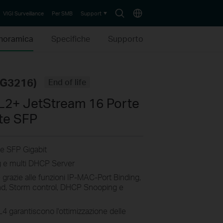
Search
Choose
VIGI Surveillance
Per SMB
Support
icon
location
noramica
Specifiche
Supporto
SG3216)
End of life
L2+ JetStream 16 Porte
rte SFP
te SFP Gigabit
ng e multi DHCP Server
 grazie alle funzioni IP-MAC-Port Binding,
nd, Storm control, DHCP Snooping e
 garantiscono l'ottimizzazione delle