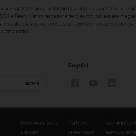
ere gestita e amministrata in maniera semplice e scalabile grazi
, SSH e Telent. L'amministrazione dello switch può essere integra
o degli apparati e della rete. La possibilità di utilizzare la doppi
 configurazioni.
Seguici
Iscriviti
Dove Acquistare
Partners
Learning Cen
Distributori
Partner Program
Technology Trend