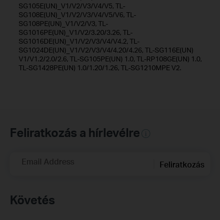
SG105E(UN)_V1/V2/V3/V4/V5, TL-
SG108E(UN)_V1/V2/V3/V4/V5/V6, TL-
SG108PE(UN)_V1/V2/V3, TL-
SG1016PE(UN)_V1/V2/3.20/3.26, TL-
SG1016DE(UN)_V1/V2/V3/V4/V4.2, TL-
SG1024DE(UN)_V1/V2/V3/V4/4.20/4.26, TL-SG116E(UN)
V1/V1.2/2.0/2.6, TL-SG105PE(UN) 1.0, TL-RP108GE(UN) 1.0,
TL-SG1428PE(UN) 1.0/1.20/1.26, TL-SG1210MPE V2.
Feliratkozás a hírlevélre
Email Address
Feliratkozás
Követés