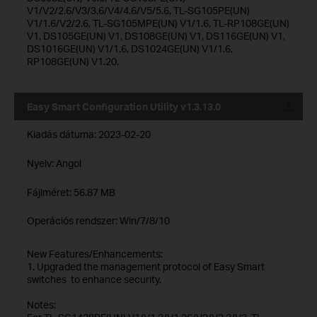
V1/V2/2.6/V3/3.6/V4/4.6/V5/5.6, TL-SG105PE(UN)
V1/1.6/V2/2.6, TL-SG105MPE(UN) V1/1.6, TL-RP108GE(UN)
V1, DS105GE(UN) V1, DS108GE(UN) V1, DS116GE(UN) V1,
DS1016GE(UN) V1/1.6, DS1024GE(UN) V1/1.6,
RP108GE(UN) V1.20.
Easy Smart Configuration Utility v1.3.13.0
Kiadás dátuma:
2023-02-20
Nyelv:
Angol
Fájlméret:
56.87 MB
Operációs rendszer: Win/7/8/10
New Features/Enhancements:
1. Upgraded the management protocol of Easy Smart
switches to enhance security.
Notes: