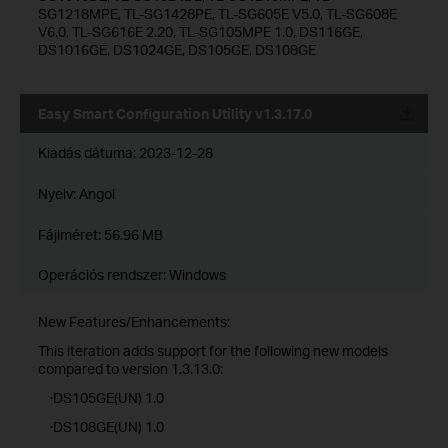
SG1218MPE, TL-SG1428PE, TL-SG605E V5.0, TL-SG608E
V6.0, TL-SG616E 2.20, TL-SG105MPE 1.0, DS116GE,
DS1016GE, DS1024GE, DS105GE, DS108GE
Easy Smart Configuration Utility v1.3.17.0
Kiadás dátuma:
2023-12-28
Nyelv:
Angol
Fájlméret:
56.96 MB
Operációs rendszer: Windows
New Features/Enhancements:
This iteration adds support for the following new models
compared to version 1.3.13.0:
·DS105GE(UN) 1.0
·DS108GE(UN) 1.0