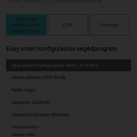
TL-SG116E(UN)_V2.6_Installation Guide
Easy smart
konfigurációs
GYIK
Firmware
segédprogram
Easy smart konfigurációs segédprogram
Easy Smart Configuration Utility_V1.3.20.0
Kiadás dátuma:
2025-04-08
Nyelv:
Angol
Fájlméret:
56.28 MB
Operációs rendszer: Windows
Release Note >
Version Info: