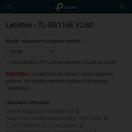
TP-Link,
Searc
Reliably
icon
Smart
Letöltés -
TL-SG116E
V2.60
Kérjük, válasszon hardware verziót:
V2.60
>
Hol található a TP-Link termékeken a hardver verzió?
FONTOS!
:A modellszám és hardver verzió régióként
eltérhet. Ne feledje ellenőrizni ezeket a részleteket
vásárláskor.
Használati útmutató
Switch Regulatory Compliance
Easy Smart Configuration Utility_User Guide
TL-SG116E(UN)_V2.6_User Guide