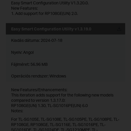
Easy Smart Configuration Utility V1.3.20.0.
New Features:
1. Add support for RP108GE(UN) 2.0.
Easy Smart Configuration Utility v1.3.19.0
Kiadás dátuma:
2024-07-18
Nyelv:
Angol
Fájlméret:
56.96 MB
Operációs rendszer: Windows
New Features/Enhancements:
This iteration adds support for the following new models
compared to version 1.3.17.0:
RP108GE(UN) 1.30, TL-SG1016PE(UN) 6.0
Notes:
For TL-SG105E, TL-SG108E, TL-SG105PE, TL-SG108PE, TL-
RP108GE, RP108GE, TL-SG116E, TL-SG1016PE, TL-
SG1016DE, TL-SG1024DE, TL-SG1210MPE, TL-