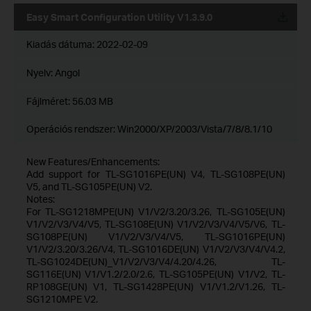
Easy Smart Configuration Utility V1.3.9.0
Kiadás dátuma:
2022-02-09
Nyelv:
Angol
Fájlméret:
56.03 MB
Operációs rendszer: Win2000/XP/2003/Vista/7/8/8.1/10
New Features/Enhancements:
Add support for TL-SG1016PE(UN) V4, TL-SG108PE(UN)
V5, and TL-SG105PE(UN) V2.
Notes:
For TL-SG1218MPE(UN) V1/V2/3.20/3.26, TL-SG105E(UN)
V1/V2/V3/V4/V5, TL-SG108E(UN) V1/V2/V3/V4/V5/V6, TL-
SG108PE(UN) V1/V2/V3/V4/V5, TL-SG1016PE(UN)
V1/V2/3.20/3.26/V4, TL-SG1016DE(UN) V1/V2/V3/V4/V4.2,
TL-SG1024DE(UN)_V1/V2/V3/V4/4.20/4.26, TL-
SG116E(UN) V1/V1.2/2.0/2.6, TL-SG105PE(UN) V1/V2, TL-
RP108GE(UN) V1, TL-SG1428PE(UN) V1/V1.2/V1.26, TL-
SG1210MPE V2.