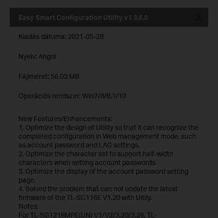
Easy Smart Configuration Utility v1.3.6.0
Kiadás dátuma:
2021-05-28
Nyelv:
Angol
Fájlméret:
56.03 MB
Operációs rendszer: Win7/8/8.1/10
New Features/Enhancements:
1. Optimize the design of Utility so that it can recognize the
completed configuration in Web management mode, such
as account password and LAG settings.
2. Optimize the character set to support half-width
characters when setting account passwords.
3. Optimize the display of the account password setting
page.
4. Solved the problem that can not update the latest
firmware of the TL-SG116E V1.20 with Uitily.
Notes:
For TL-SG1218MPE(UN) V1/V2/3.20/3.26, TL-