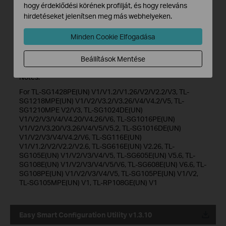
hogy érdeklődési körének profilját, és hogy releváns
Add support for TL-SG1016DE(UN) V6.0, TL-SG1024DE(UN)
hirdetéseket jelenítsen meg más webhelyeken.
V6.0, TL-SG116E(UN) V2.20, TL-SG1016PE(UN) V5.20, TL-
SG1218MPE(UN) V5.0, TL-SG1428PE(UN) V3.0, TL-
Minden Cookie Elfogadása
SG616E(UN) V2.26, TL-SG608E(UN) V6.60, TL-SG605E(UN)
V5.60, TL-SG105MPE(UN) V1.0
Beállítások Mentése
Notes:
For TL-SG1428PE(UN) V1/V1.2/V1.26/V2/V2.2/V3, TL-
SG1218MPE(UN) V1/V2/V3.2/V3.26/V4/V4.2/V5, TL-
SG1210MPE V2/V3, TL-SG1024DE(UN)
V1/V2/V3/V4/V4.20/V4.26/V6, TL-SG1016PE(UN)
V1/V2/V3.20/V3.26/V4/V5/V5.2, TL-SG1016DE(UN)
V1/V2/V3/V4/V4.2/V6, TL-SG116E(UN)
V1/V1.2/V2/V2.2/V2.6, TL-SG616E(UN) V2.26, TL-
SG105E(UN) V1/V2/V3/V4/V5, TL-SG605E(UN) V5.6, TL-
SG108E(UN) V1/V2/V3/V4/V5/V6, TL-SG608E(UN) V6.6, TL-
SG108PE(UN) V1/V2/V3/V4/V5, TL-SG105PE(UN) V1/V2,
TL-SG105MPE(UN) V1, TL-RP108GE(UN) V1
Easy Smart Configuration Utility v1.3.10