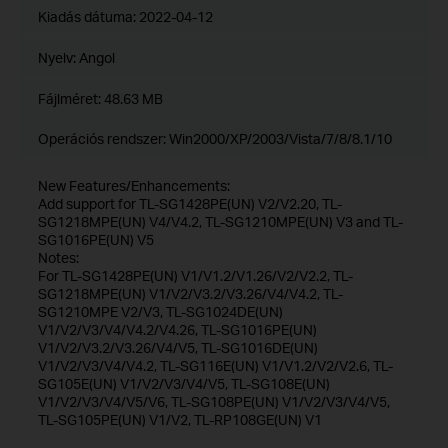
Kiadás dátuma:
2022-04-12
Nyelv:
Angol
Fájlméret:
48.63 MB
Operációs rendszer: Win2000/XP/2003/Vista/7/8/8.1/10
New Features/Enhancements:
Add support for TL-SG1428PE(UN) V2/V2.20, TL-
SG1218MPE(UN) V4/V4.2, TL-SG1210MPE(UN) V3 and TL-
SG1016PE(UN) V5
Notes:
For TL-SG1428PE(UN) V1/V1.2/V1.26/V2/V2.2, TL-
SG1218MPE(UN) V1/V2/V3.2/V3.26/V4/V4.2, TL-
SG1210MPE V2/V3, TL-SG1024DE(UN)
V1/V2/V3/V4/V4.2/V4.26, TL-SG1016PE(UN)
V1/V2/V3.2/V3.26/V4/V5, TL-SG1016DE(UN)
V1/V2/V3/V4/V4.2, TL-SG116E(UN) V1/V1.2/V2/V2.6, TL-
SG105E(UN) V1/V2/V3/V4/V5, TL-SG108E(UN)
V1/V2/V3/V4/V5/V6, TL-SG108PE(UN) V1/V2/V3/V4/V5,
TL-SG105PE(UN) V1/V2, TL-RP108GE(UN) V1