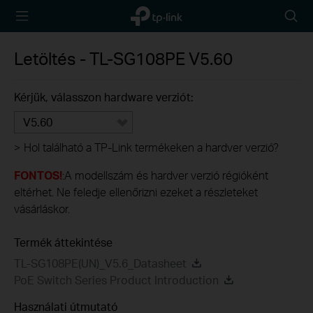
TP-Link,
Searc
Reliably
icon
Smart
Letöltés -
TL-SG108PE
V5.60
Kérjük, válasszon hardware verziót:
V5.60
>
Hol található a TP-Link termékeken a hardver verzió?
FONTOS!
:A modellszám és hardver verzió régióként
eltérhet. Ne feledje ellenőrizni ezeket a részleteket
vásárláskor.
Termék áttekintése
TL-SG108PE(UN)_V5.6_Datasheet
PoE Switch Series Product Introduction
Használati útmutató