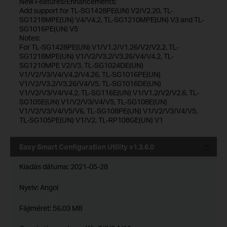
New Features/Enhancements:
Add support for TL-SG1428PE(UN) V2/V2.20, TL-
SG1218MPE(UN) V4/V4.2, TL-SG1210MPE(UN) V3 and TL-
SG1016PE(UN) V5
Notes:
For TL-SG1428PE(UN) V1/V1.2/V1.26/V2/V2.2, TL-
SG1218MPE(UN) V1/V2/V3.2/V3.26/V4/V4.2, TL-
SG1210MPE V2/V3, TL-SG1024DE(UN)
V1/V2/V3/V4/V4.2/V4.26, TL-SG1016PE(UN)
V1/V2/V3.2/V3.26/V4/V5, TL-SG1016DE(UN)
V1/V2/V3/V4/V4.2, TL-SG116E(UN) V1/V1.2/V2/V2.6, TL-
SG105E(UN) V1/V2/V3/V4/V5, TL-SG108E(UN)
V1/V2/V3/V4/V5/V6, TL-SG108PE(UN) V1/V2/V3/V4/V5,
TL-SG105PE(UN) V1/V2, TL-RP108GE(UN) V1
Easy Smart Configuration Utility v1.3.6.0
Kiadás dátuma:
2021-05-28
Nyelv:
Angol
Fájlméret:
56.03 MB