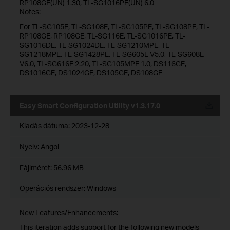
RP108GE(UN) 1.30, TL-SG1016PE(UN) 6.0
Notes:
For TL-SG105E, TL-SG108E, TL-SG105PE, TL-SG108PE, TL-
RP108GE, RP108GE, TL-SG116E, TL-SG1016PE, TL-
SG1016DE, TL-SG1024DE, TL-SG1210MPE, TL-
SG1218MPE, TL-SG1428PE, TL-SG605E V5.0, TL-SG608E
V6.0, TL-SG616E 2.20, TL-SG105MPE 1.0, DS116GE,
DS1016GE, DS1024GE, DS105GE, DS108GE
Easy Smart Configuration Utility v1.3.17.0
Kiadás dátuma:
2023-12-28
Nyelv:
Angol
Fájlméret:
56.96 MB
Operációs rendszer: Windows
New Features/Enhancements:
This iteration adds support for the following new models