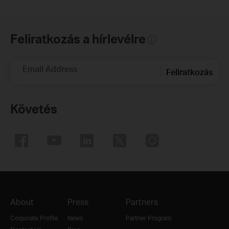
Feliratkozás a hírlevélre
Email Address
Feliratkozás
Követés
About
Press
Partners
Corporate Profile
News
Partner Program