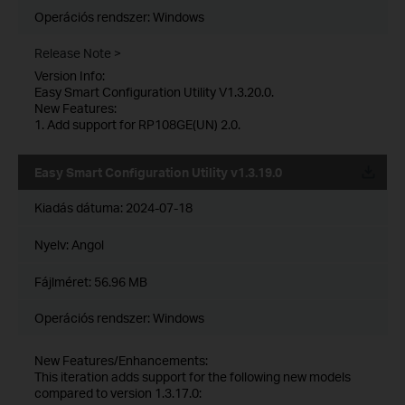
Operációs rendszer: Windows
Release Note >
Version Info:
Easy Smart Configuration Utility V1.3.20.0.
New Features:
1. Add support for RP108GE(UN) 2.0.
Easy Smart Configuration Utility v1.3.19.0
Kiadás dátuma:
2024-07-18
Nyelv:
Angol
Fájlméret:
56.96 MB
Operációs rendszer: Windows
New Features/Enhancements:
This iteration adds support for the following new models
compared to version 1.3.17.0: