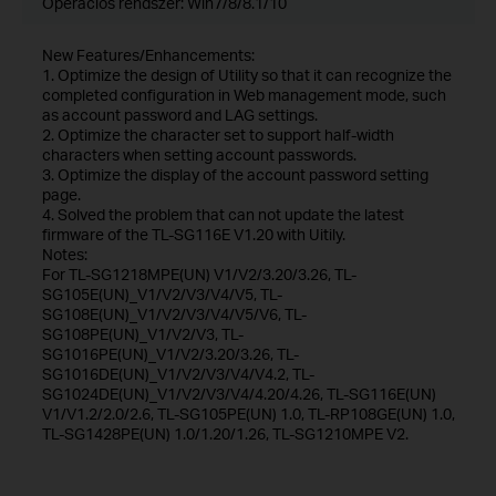
Operációs rendszer: Win7/8/8.1/10
New Features/Enhancements:
1. Optimize the design of Utility so that it can recognize the
completed configuration in Web management mode, such
as account password and LAG settings.
2. Optimize the character set to support half-width
characters when setting account passwords.
3. Optimize the display of the account password setting
page.
4. Solved the problem that can not update the latest
firmware of the TL-SG116E V1.20 with Uitily.
Notes:
For TL-SG1218MPE(UN) V1/V2/3.20/3.26, TL-
SG105E(UN)_V1/V2/V3/V4/V5, TL-
SG108E(UN)_V1/V2/V3/V4/V5/V6, TL-
SG108PE(UN)_V1/V2/V3, TL-
SG1016PE(UN)_V1/V2/3.20/3.26, TL-
SG1016DE(UN)_V1/V2/V3/V4/V4.2, TL-
SG1024DE(UN)_V1/V2/V3/V4/4.20/4.26, TL-SG116E(UN)
V1/V1.2/2.0/2.6, TL-SG105PE(UN) 1.0, TL-RP108GE(UN) 1.0,
TL-SG1428PE(UN) 1.0/1.20/1.26, TL-SG1210MPE V2.