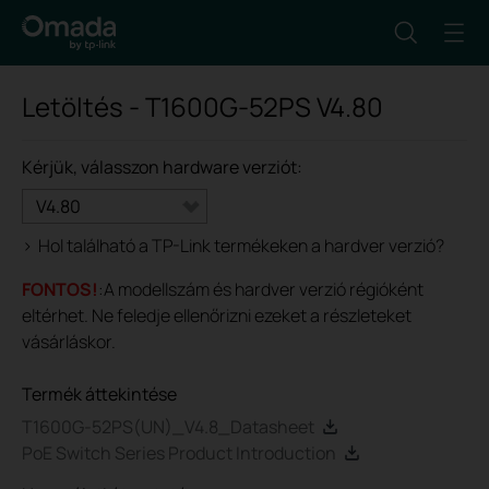
Letöltés -
T1600G-52PS
V4.80
Kérjük, válasszon hardware verziót:
V4.80
>
Hol található a TP-Link termékeken a hardver verzió?
FONTOS!
:A modellszám és hardver verzió régióként
eltérhet. Ne feledje ellenőrizni ezeket a részleteket
vásárláskor.
Termék áttekintése
T1600G-52PS(UN)_V4.8_Datasheet
PoE Switch Series Product Introduction