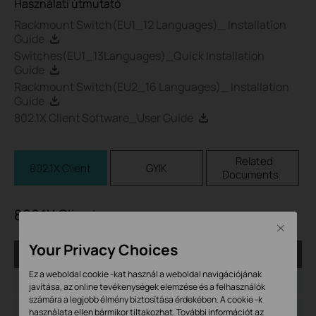
Használati útmutató
Rackmount Switch(EU1_12 Languages)_ Installation
Guide
Switches(EU1_13Languages)_Quick Installation
Guide
Rackmount Switch(EU2_16 Languages)_ Installation
Guide
802.1X Client Software_User Guide
Related
802.1X Client
GYIK
Documents
802.1X Client
Close
Your Privacy Choices
TP-LINK_802.1X_Client_Software
Ez a weboldal cookie -kat használ a weboldal navigációjának
Kiadás dátuma:
2017-09-05
javítása, az online tevékenységek elemzése és a felhasználók
számára a legjobb élmény biztosítása érdekében. A cookie -k
Nyelv:
Angol
használata ellen bármikor tiltakozhat. További információt az