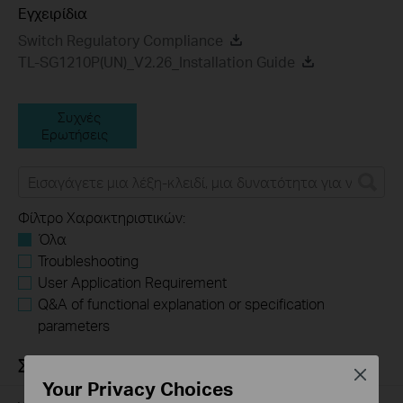
Εγχειρίδια
Switch Regulatory Compliance
TL-SG1210P(UN)_V2.26_Installation Guide
Συχνές
Ερωτήσεις
Φίλτρο Χαρακτηριστικών:
Όλα
Troubleshooting
User Application Requirement
Q&A of functional explanation or specification
parameters
Συχνές ερωτήσεις
Close
Your Privacy Choices