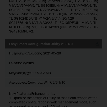
For TL-SG1218MPE(UN) V1/V2/3.20/3.26, TL-SG105E(UN)
V1/V2/V3/V4/V5, TL-SG108E(UN) V1/V2/V3/V4/V5/V6, TL-
SG108PE(UN) V1/V2/V3/V4/V5, TL-SG1016PE(UN)
V1/V2/3.20/3.26/V4, TL-SG1016DE(UN) V1/V2/V3/V4/V4.2,
TL-SG1024DE(UN)_V1/V2/V3/V4/4.20/4.26, TL-
SG116E(UN) V1/V1.2/2.0/2.6, TL-SG105PE(UN) V1/V2, TL-
RP108GE(UN) V1, TL-SG1428PE(UN) V1/V1.2/V1.26, TL-
SG1210MPE V2.
Easy Smart Configuration Utility v1.3.6.0
Ημερομηνία Έκδοσης:
2021-05-28
Γλώσσα:
Αγγλικά
Μέγεθος αρχείου:
56.03 MB
Λειτουργικό Σύστημα : Win7/8/8.1/10
New Features/Enhancements:
1. Optimize the design of Utility so that it can recognize the
completed configuration in Web management mode, such
as account password and LAG settings.