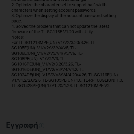
2. Optimize the character set to support half-width
characters when setting account passwords.
3. Optimize the display of the account password setting
page.
4. Solved the problem that can not update the latest
firmware of the TL-SG116E V1.20 with Uitily.
Notes:
For TL-SG1218MPE(UN) V1/V2/3.20/3.26, TL-
SG105E(UN)_V1/V2/V3/V4/V5, TL-
SG108E(UN)_V1/V2/V3/V4/V5/V6, TL-
SG108PE(UN)_V1/V2/V3, TL-
SG1016PE(UN)_V1/V2/3.20/3.26, TL-
SG1016DE(UN)_V1/V2/V3/V4/V4.2, TL-
SG1024DE(UN)_V1/V2/V3/V4/4.20/4.26, TL-SG116E(UN)
V1/V1.2/2.0/2.6, TL-SG105PE(UN) 1.0, TL-RP108GE(UN) 1.0,
TL-SG1428PE(UN) 1.0/1.20/1.26, TL-SG1210MPE V2.
Εγγραφή