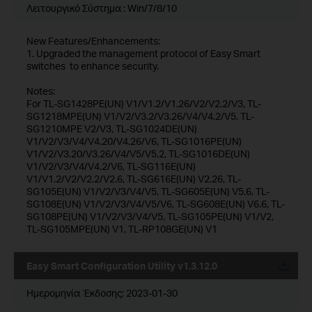
Λειτουργικό Σύστημα : Win/7/8/10
New Features/Enhancements:
1. Upgraded the management protocol of Easy Smart
switches to enhance security.
Notes:
For TL-SG1428PE(UN) V1/V1.2/V1.26/V2/V2.2/V3, TL-
SG1218MPE(UN) V1/V2/V3.2/V3.26/V4/V4.2/V5, TL-
SG1210MPE V2/V3, TL-SG1024DE(UN)
V1/V2/V3/V4/V4.20/V4.26/V6, TL-SG1016PE(UN)
V1/V2/V3.20/V3.26/V4/V5/V5.2, TL-SG1016DE(UN)
V1/V2/V3/V4/V4.2/V6, TL-SG116E(UN)
V1/V1.2/V2/V2.2/V2.6, TL-SG616E(UN) V2.26, TL-
SG105E(UN) V1/V2/V3/V4/V5, TL-SG605E(UN) V5.6, TL-
SG108E(UN) V1/V2/V3/V4/V5/V6, TL-SG608E(UN) V6.6, TL-
SG108PE(UN) V1/V2/V3/V4/V5, TL-SG105PE(UN) V1/V2,
TL-SG105MPE(UN) V1, TL-RP108GE(UN) V1
Easy Smart Configuration Utility v1.3.12.0
Ημερομηνία Έκδοσης:
2023-01-30