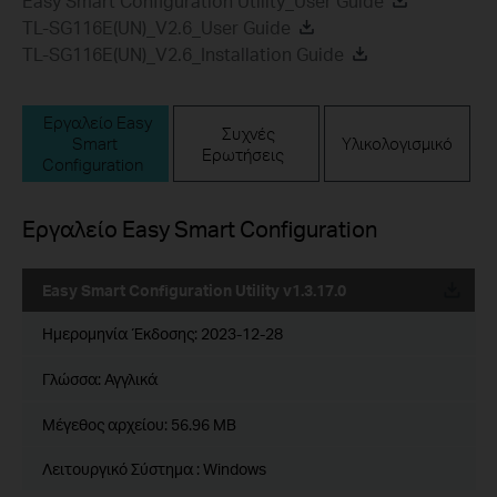
Easy Smart Configuration Utility_User Guide
TL-SG116E(UN)_V2.6_User Guide
TL-SG116E(UN)_V2.6_Installation Guide
Εργαλείο Easy
Συχνές
Smart
Υλικολογισμικό
Ερωτήσεις
Configuration
Εργαλείο Easy Smart Configuration
Easy Smart Configuration Utility v1.3.17.0
Ημερομηνία Έκδοσης:
2023-12-28
Γλώσσα:
Αγγλικά
Μέγεθος αρχείου:
56.96 MB
Λειτουργικό Σύστημα : Windows