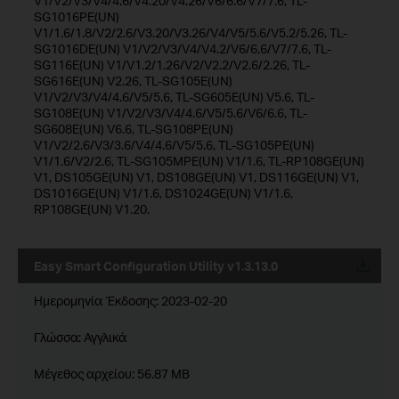
V1/V2/V3/V4/4.6/V4.20/V4.26/V6/6.6/V7/7.6, TL-
SG1016PE(UN)
V1/1.6/1.8/V2/2.6/V3.20/V3.26/V4/V5/5.6/V5.2/5.26, TL-
SG1016DE(UN) V1/V2/V3/V4/V4.2/V6/6.6/V7/7.6, TL-
SG116E(UN) V1/V1.2/1.26/V2/V2.2/V2.6/2.26, TL-
SG616E(UN) V2.26, TL-SG105E(UN)
V1/V2/V3/V4/4.6/V5/5.6, TL-SG605E(UN) V5.6, TL-
SG108E(UN) V1/V2/V3/V4/4.6/V5/5.6/V6/6.6, TL-
SG608E(UN) V6.6, TL-SG108PE(UN)
V1/V2/2.6/V3/3.6/V4/4.6/V5/5.6, TL-SG105PE(UN)
V1/1.6/V2/2.6, TL-SG105MPE(UN) V1/1.6, TL-RP108GE(UN)
V1, DS105GE(UN) V1, DS108GE(UN) V1, DS116GE(UN) V1,
DS1016GE(UN) V1/1.6, DS1024GE(UN) V1/1.6,
RP108GE(UN) V1.20.
Easy Smart Configuration Utility v1.3.13.0
Ημερομηνία Έκδοσης:
2023-02-20
Γλώσσα:
Αγγλικά
Μέγεθος αρχείου:
56.87 MB