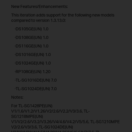
New Features/Enhancements:
This iteration adds support for the following new models
compared to version 1.3.13.0:
·DS105GE(UN) 1.0
·DS108GE(UN) 1.0
·DS116GE(UN) 1.0
·DS1016GE(UN) 1.0
·DS1024GE(UN) 1.0
·RP108GE(UN) 1.20
·TL-SG1016DE(UN) 7.0
·TL-SG1024DE(UN) 7.0
Notes:
For TL-SG1428PE(UN)
V1/1.6/V1.2/V1.26/V2/2.6/V2.2/V3/3.6, TL-
SG1218MPE(UN)
V1/V2/2.6/V3.2/V3.26/V4/4.6/V4.2/V5/5.6, TL-SG1210MPE
V2/2.6/V3/3.6, TL-SG1024DE(UN)