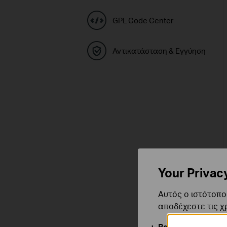
GPL Code Center
Αντικατάσταση & Εγγύηση
Your Privac
Αυτός ο ιστότοπος
αποδέχεστε τις χ
Βασικά Cookies