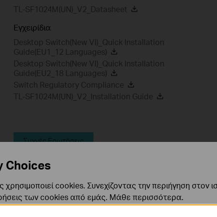
TL-SF1024M(UN)_V2_Datasheet
Εγχειρίδια
Desktop Switch(New VI)_Quick Installation
Guide(EU1_12 Languages)
Desktop Switch(New VI)_Quick Installation
Guide(EU2_18 Languages)
Switch Regulatory Compliance
TL-SF1024M(UN)_V2_Installation Guide
Συχνές Ερωτήσεις
y Choices
 χρησιμοποιεί cookies. Συνεχίζοντας την περιήγηση στον ι
Φίλτρο Χαρακτηριστικών:
Όλα
User Application
ρήσεις των cookies από εμάς.
Μάθε περισσότερα
.
Q&A of functional explanation or specification parameter