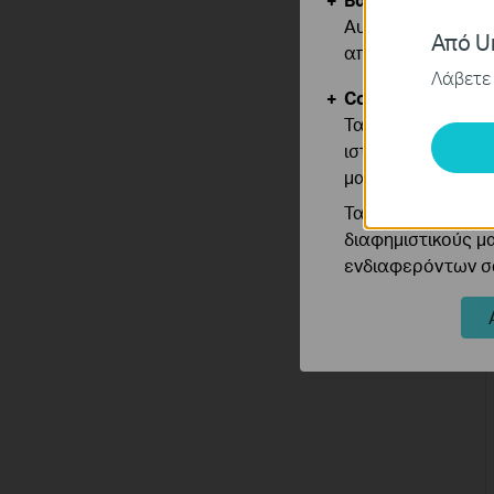
Αυτά τα cookie εί
Από Un
απενεργοποιηθού
Λάβετε 
Cookies Ανάλυση
Τα cookie ανάλυσ
ιστότοπό μας για
μας.
Τα διαφημιστικά 
διαφημιστικούς μ
ενδιαφερόντων σα