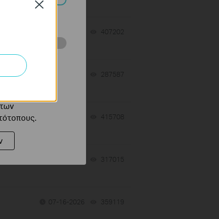
Close
πορούν να
07-31-2026
407202
views
ότητές σας στον
 του ιστότοπού
-
07-31-2026
287587
views
ό τους
 των
στότοπους.
07-17-2026
415708
views
ν
 a
07-16-2026
317015
views
07-16-2026
359119
views