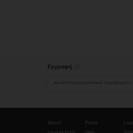
Εγγραφή
Διεύθυνση ηλεκτρονικού ταχυδρομείου
About
Press
Lear
Corporate Profile
News
Techn