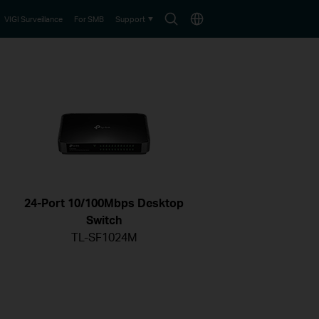
Search
Choose
VIGI Surveillance
For SMB
Support
icon
location
24-Port 10/100Mbps Desktop
Switch
TL-SF1024M