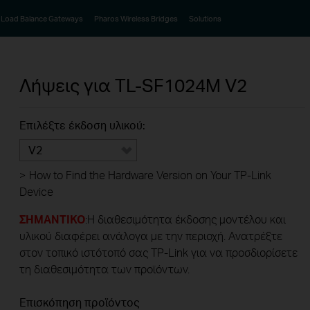
Load Balance Gateways
Pharos Wireless Bridges
Solutions
Λήψεις για
TL-SF1024M
V2
Επιλέξτε έκδοση υλικού:
V2
>
How to Find the Hardware Version on Your TP-Link
Device
ΣΗΜΑΝΤΙΚΟ
:Η διαθεσιμότητα έκδοσης μοντέλου και
υλικού διαφέρει ανάλογα με την περιοχή. Ανατρέξτε
στον τοπικό ιστότοπό σας TP-Link για να προσδιορίσετε
τη διαθεσιμότητα των προϊόντων.
Επισκόπηση προϊόντος