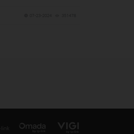
07-23-2024
351478
views