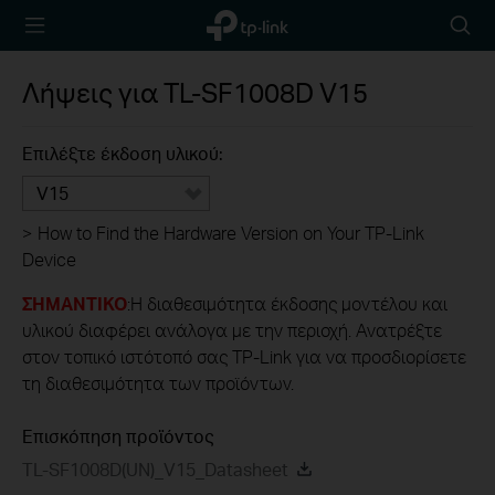
TP-Link,
Searc
Reliably
icon
Smart
Λήψεις για
TL-SF1008D
V15
Επιλέξτε έκδοση υλικού:
V15
>
How to Find the Hardware Version on Your TP-Link
Device
ΣΗΜΑΝΤΙΚΟ
:Η διαθεσιμότητα έκδοσης μοντέλου και
υλικού διαφέρει ανάλογα με την περιοχή. Ανατρέξτε
στον τοπικό ιστότοπό σας TP-Link για να προσδιορίσετε
τη διαθεσιμότητα των προϊόντων.
Επισκόπηση προϊόντος
TL-SF1008D(UN)_V15_Datasheet