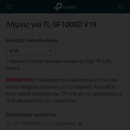
TP-Link,
Searc
Reliably
icon
Smart
Λήψεις για
TL-SF1005D
V18
Επιλέξτε έκδοση υλικού:
V18
>
How to Find the Hardware Version on Your TP-Link
Device
ΣΗΜΑΝΤΙΚΟ
:Η διαθεσιμότητα έκδοσης μοντέλου και
υλικού διαφέρει ανάλογα με την περιοχή. Ανατρέξτε
στον τοπικό ιστότοπό σας TP-Link για να προσδιορίσετε
τη διαθεσιμότητα των προϊόντων.
Επισκόπηση προϊόντος
TL-SF1005D(UN)_V18_Datasheet