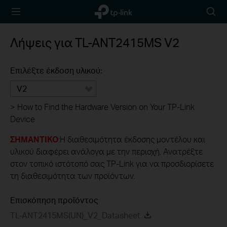
TP-Link,
Searc
Reliably
icon
Smart
Λήψεις για
TL-ANT2415MS
V2
Επιλέξτε έκδοση υλικού:
V2
>
How to Find the Hardware Version on Your TP-Link
Device
ΣΗΜΑΝΤΙΚΟ
:Η διαθεσιμότητα έκδοσης μοντέλου και
υλικού διαφέρει ανάλογα με την περιοχή. Ανατρέξτε
στον τοπικό ιστότοπό σας TP-Link για να προσδιορίσετε
τη διαθεσιμότητα των προϊόντων.
Επισκόπηση προϊόντος
TL-ANT2415MS(UN)_V2_Datasheet