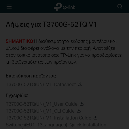
TP-Link,
Searc
Reliably
icon
Smart
Λήψεις για
T3700G-52TQ
V1
ΣΗΜΑΝΤΙΚΟ
:Η διαθεσιμότητα έκδοσης μοντέλου και
υλικού διαφέρει ανάλογα με την περιοχή. Ανατρέξτε
στον τοπικό ιστότοπό σας TP-Link για να προσδιορίσετε
τη διαθεσιμότητα των προϊόντων.
Επισκόπηση προϊόντος
T3700G-52TQ(UN)_V1_Datasheet
Εγχειρίδια
T3700G-52TQ(UN)_V1_User Guide
T3700G-52TQ(UN)_V1_CLI Guide
T3700G-52TQ(UN)_V1_Installation Guide
Switches(EU1_13Languages)_Quick Installation