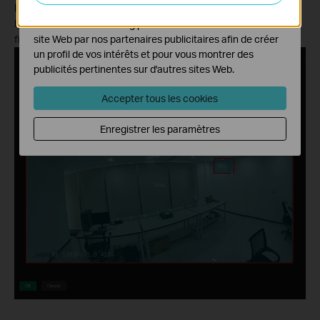
fonctionnalités de notre site Web.
Les objets dont la longueur ou la largeur dépasse la plage de
l'objet MAX ou qui sont inférieurs à celle de l'objet MINI seront
Les cookies marketing peuvent être définis via notre
site Web par nos partenaires publicitaires afin de créer
filtrés et exclus de la détection.
un profil de vos intérêts et pour vous montrer des
publicités pertinentes sur d'autres sites Web.
Accepter tous les cookies
Enregistrer les paramètres