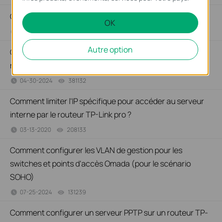
Comment ouvrir les ports sur mon routeur TP-Link
OK
08-21-2020
1213059
views
Autre option
Comment utiliser Iperf pour tester la vitesse sur les
routeurs TP-Link
04-30-2024
381132
views
Comment limiter l'IP spécifique pour accéder au serveur
interne par le routeur TP-Link pro ?
03-13-2020
208133
views
Comment configurer les VLAN de gestion pour les
switches et points d'accès Omada (pour le scénario
SOHO)
07-25-2024
131239
views
Comment configurer un serveur PPTP sur un routeur TP-