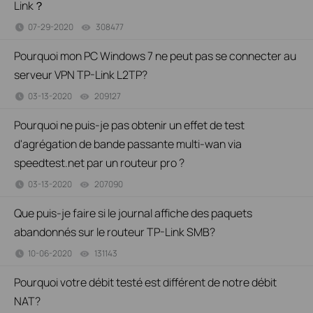
Link？
07-29-2020
308477
views
Pourquoi mon PC Windows 7 ne peut pas se connecter au
serveur VPN TP-Link L2TP?
03-13-2020
209127
views
Pourquoi ne puis-je pas obtenir un effet de test
d'agrégation de bande passante multi-wan via
speedtest.net par un routeur pro ?
03-13-2020
207090
views
Que puis-je faire si le journal affiche des paquets
abandonnés sur le routeur TP-Link SMB?
10-06-2020
131143
views
Pourquoi votre débit testé est différent de notre débit
NAT?