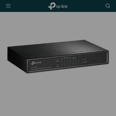
TP-Link,
Searc
Reliably
icon
Smart