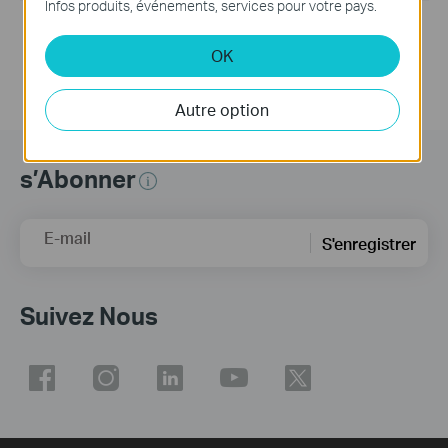
Infos produits, événements, services pour votre pays.
Notes:
For T1600G-52TS_v1_20151031 and subsequent versions
OK
Autre option
s’Abonner
E-mail
S'enregistrer
Suivez Nous