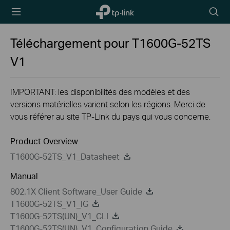
TP-Link,
Searc
Reliably
icon
Smart
Téléchargement pour
T1600G-52TS
V1
IMPORTANT: les disponibilités des modèles et des
versions matérielles varient selon les régions. Merci de
vous référer au site TP-Link du pays qui vous concerne.
Product Overview
T1600G-52TS_V1_Datasheet
Manual
802.1X Client Software_User Guide
T1600G-52TS_V1_IG
T1600G-52TS(UN)_V1_CLI
T1600G-52TS(UN)_V1_Configuration Guide