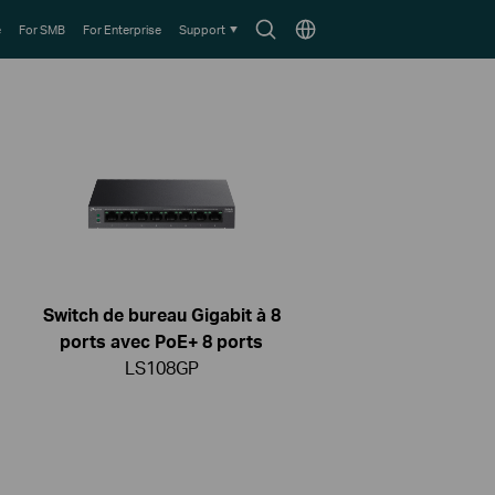
Search
Choose
e
For SMB
For Enterprise
Support
icon
location
Switch de bureau Gigabit à 8
ports avec PoE+ 8 ports
LS108GP