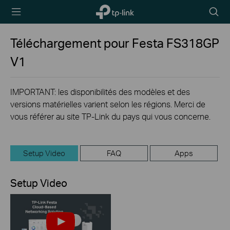
TP-Link,
Searc
Reliably
icon
Smart
Téléchargement pour
Festa FS318GP
V1
IMPORTANT: les disponibilités des modèles et des
versions matérielles varient selon les régions. Merci de
vous référer au site TP-Link du pays qui vous concerne.
Setup Video
FAQ
Apps
Setup Video