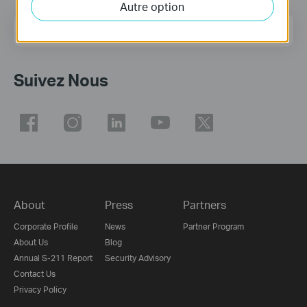
Autre option
E-mail
S'enregistrer
Suivez Nous
About
Press
Partners
Corporate Profile
News
Partner Program
About Us
Blog
Annual S-211 Report
Security Advisory
Contact Us
Privacy Policy