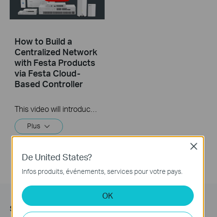
How to Build a
Centralized Network
with Festa Products
via Festa Cloud-
Based Controller
This video will introduce TP-Link Festa cloud-based networking solution and some basic network configuration.
Plus
Close
De United States?
Infos produits, événements, services pour votre pays.
OK
s’Abonner