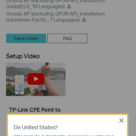
Omada AP (excluding GPON AP)_Installation
Guide(EU2_18 Languages)
Omada AP (excluding GPON AP)_Installation
Guide(Asia-Pacific_7 Languages)
Setup Video
FAQ
Setup Video
TP-Link CPE Point to
Point Installation and
Close
Configuration
De United States?
Tutorial Video