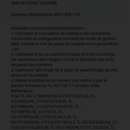
Taille du fichier:
56.03 MB
Système d'Exploitation: Win7/8/8.1/10
Nouvelles fonctionnalités/améliorations :
1. Optimisez la conception de l'utilitaire afin qu'il puisse
reconnaître la configuration terminée en mode de gestion
Web, comme le mot de passe du compte et les paramètres
LAG.
2. Optimisez le jeu de caractères pour prendre en charge
les caractères demi-largeur lors de la définition des mots
de passe des comptes.
3. Optimisez l'affichage de la page de paramétrage du mot
de passe du compte.
4. Résolu le problème qui ne peut pas mettre à jour le
dernier firmware du TL-SG116E V1.20 avec Uitily.
Remarques:
Pour TL-SG1218MPE(UN) V1/V2/3.20/3.26, TL-
SG105E(UN)_V1/V2/V3/V4/V5, TL-
SG108E(UN)_V1/V2/V3/V4/V5/V6, TL -
SG108PE(UN)_V1/V2/V3, TL-
SG1016PE(UN)_V1/V2/3.20/3.26, TL-
SG1016DE(UN)_V1/V2/V3/V4/V4.2, TL-SG1024DE(UN)_V1
/V2/V3/V4/4.20/4.26, TL-SG116E(UN) V1/V1.2/2.0/2.6, TL-