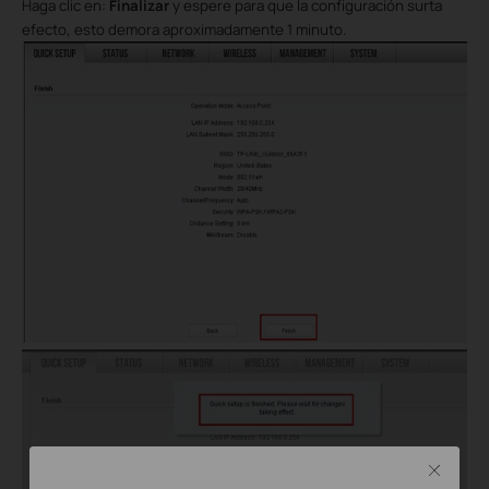
Haga clic en:
Finalizar
y espere
para que la configuración surta
efecto, esto demora aproximadamente 1 minuto.
Close