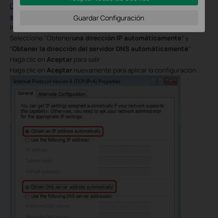
Cómo iniciar sesión en Pharos&rsquo. ¿página de administración
web?
Guardar Configuración
Ir a
Propiedades
→
Protocolo de Internet versión 4 (TCP/IP)
→
Seleccione "Obtener
una dirección IP automáticamente
” y
"
Obtener la dirección del servidor DNS automáticamente
"
Haga clic en
Aceptar
para
salir
Haga clic en
Aceptar
nuevamente para aplicar la configuración.