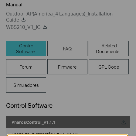
Manual
Outdoor AP(America_4 Languages)_Installation
Guide
WBS210_V1_IG
Control
Related
FAQ
Software
Documents
Forum
Firmware
GPL Code
Simuladores
Control Software
PharosControl_v1.1.1
Fecha de Publicación :
2016-01-21