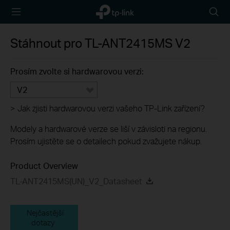
TP-Link,
Searc
Reliably
icon
Smart
Stáhnout pro
TL-ANT2415MS
V2
Prosím zvolte si hardwarovou verzi:
V2
>
Jak zjisti hardwarovou verzi vašeho TP-Link zařízení?
Modely a hardwarové verze se liší v závisloti na regionu.
Prosím ujistěte se o detailech pokud zvažujete nákup.
Product Overview
TL-ANT2415MS(UN)_V2_Datasheet
Nejčastější
dotazy