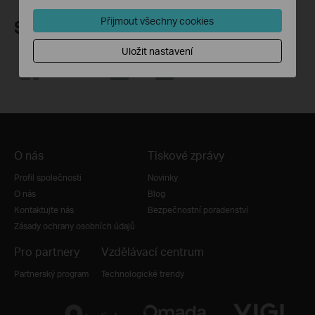
Přijmout všechny cookies
Sledujte nás
Uložit nastavení
O nás
Tiskové zprávy
Profil společnosti
Novinky
O nás
Blog
Kontaktujte nás
Bezpečnostní poradenství
Zásady ochrany osobních údajů
Pro partnery
Vzdělávací centrum
Partnerský program
Technologické trendy