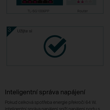
TL-SG1006PP
Router
Užijte si
Inteligentní správa napájení
Pokud celková spotřeba energie překročí 64 W,
inteligentní správa napájení sníží napájení portu s