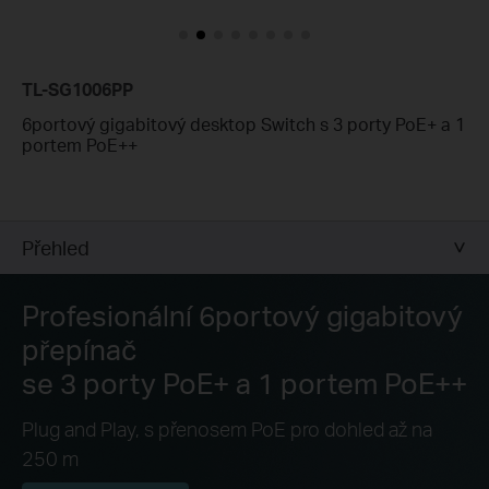
TL-SG1006PP
6portový gigabitový desktop Switch s 3 porty PoE+ a 1
portem PoE++
Přehled
Profesionální 6portový gigabitový
přepínač
se 3 porty PoE+ a 1 portem PoE++
Plug and Play, s přenosem PoE pro dohled až na
250 m