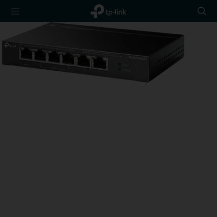
TP-Link,
Searc
Reliably
icon
Smart