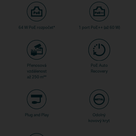
64 W PoE rozpočet
*
1 port PoE++ (až 60 W)
Přenosová
PoE Auto
vzdálenost
Recovery
až 250 m
**
Plug and Play
Odolný
kovový kryt