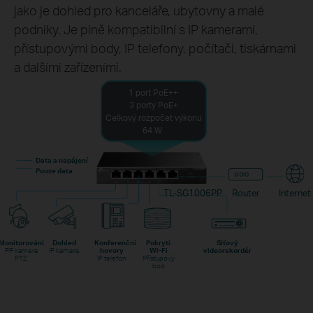
jako je dohled pro kanceláře, ubytovny a malé
podniky. Je plně kompatibilní s IP kamerami,
přístupovými body, IP telefony, počítači, tiskárnami
a dalšími zařízeními.
1 port PoE++
3 porty PoE+
Celkový rozpočet výkonu
64 W
Data a napájení
Pouze data
TL-SG1006PP
Router
Internet
Monitorování
Dohled
Konferenční
Pokrytí
Síťový
PP kamera
IP kamera
hovory
Wi-Fi
videorekordér
PTZ
IP telefon
Přístupový
bod