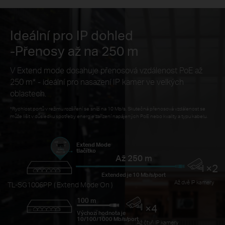
Ideální pro IP dohled
-Přenosy až na 250 m
V Extend mode dosahuje přenosová vzdálenost PoE až
250 m
*
- ideální pro nasazení IP kamer ve velkých
oblastech.
*
Rychlost portů v režimu rozšíření se sníží na 10 Mb/s. Skutečná přenosová vzdálenost se
může lišit v důsledku spotřeby energie zařízení napájených PoE nebo kvality a typu kabelu.
Extend Mode
tlačítko
Až 250 m
×2
Extended je 10 Mb/s/port
Až dvě IP kamery
TL-SG1006PP ( Extend Mode On )
100 m
×4
Výchozí hodnota je
10/100/1000 Mb/s/port
Až čtyři IP kamery