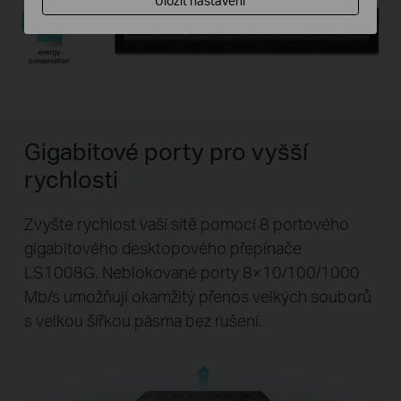
Uložit nastavení
Gigabitové porty pro vyšší
rychlosti
Zvyšte rychlost vaší sítě pomocí 8 portového
gigabitového desktopového přepínače
LS1008G. Neblokované porty 8×10/100/1000
Mb/s umožňují okamžitý přenos velkých souborů
s velkou šířkou pásma bez rušení.