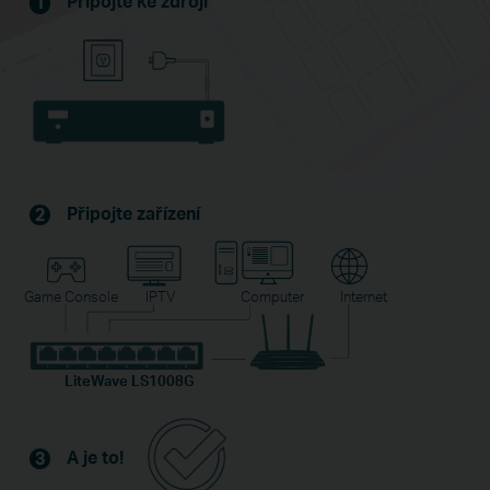
Připojte ke zdroji
1
Připojte zařízení
2
Game Console
IPTV
Computer
Internet
LiteWave LS1008G
A je to!
3