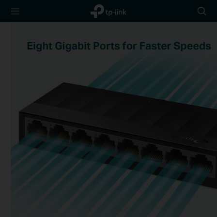
TP-Link,
Searc
Reliably
icon
Smart