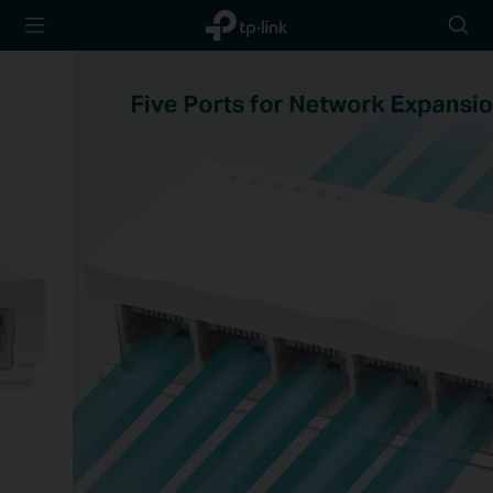
TP-Link,
Searc
Reliably
icon
Smart