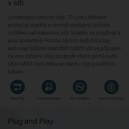
v síti
Unmanaged switche řady TP-Link LiteWave
poskytují snadný a cenově dostupný způsob
rozšíření vaší kabelové sítě. Snadno se používají a
jsou spolehlivé. Pomocí těchto switchů plug-
and-play můžete okamžitě rozšířit síťová připojení
na více zařízení. Díky podpoře všech portů Auto-
MDI / MDIX není třeba se starat o typ použitého
kabelu.
Plug & Play
Kompaktní design
Bez ventilátoru
Green technologie
Plug and Play