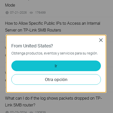
Mode
07-21-2026
176499
views
How to Allow Specific Public IPs to Access an Internal
Server on TP-Link SMB Routers
06-17-2026
208131
views
Close
From United States?
Why virtual server (port forwarding) feature is not working
Obtenga productos, eventos y servicios para su región.
on your TP-Link Business router?
07-23-2024
194632
views
Ir
Why cannot I get multi-wan bandwidth aggregation test
Otra opción
effect via speedtest.net by SMB router?
07-23-2024
206661
views
What can I do if the log shows packets dropped on TP-
Link SMB router?
07-23-2024
130839
views